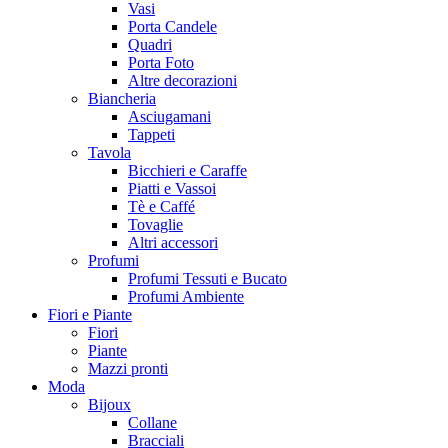
Vasi
Porta Candele
Quadri
Porta Foto
Altre decorazioni
Biancheria
Asciugamani
Tappeti
Tavola
Bicchieri e Caraffe
Piatti e Vassoi
Tè e Caffé
Tovaglie
Altri accessori
Profumi
Profumi Tessuti e Bucato
Profumi Ambiente
Fiori e Piante
Fiori
Piante
Mazzi pronti
Moda
Bijoux
Collane
Bracciali