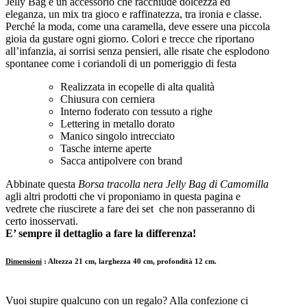
Jelly Bag è un accessorio che racchiude dolcezza ed
eleganza, un mix tra gioco e raffinatezza, tra ironia e classe.
Perché la moda, come una caramella, deve essere una piccola
gioia da gustare ogni giorno. Colori e trecce che riportano
all’infanzia, ai sorrisi senza pensieri, alle risate che esplodono
spontanee come i coriandoli di un pomeriggio di festa
Realizzata in ecopelle di alta qualità
Chiusura con cerniera
Interno foderato con tessuto a righe
Lettering in metallo dorato
Manico singolo intrecciato
Tasche interne aperte
Sacca antipolvere con brand
Abbinate questa
Borsa tracolla nera Jelly Bag di Camomilla
agli altri prodotti che vi proponiamo in questa pagina e
vedrete che riuscirete a fare dei set che non passeranno di
certo inosservati.
E’ sempre il dettaglio a fare la differenza!
Dimensioni
: Altezza 21 cm, larghezza 40 cm, profondità 12 cm.
Vuoi stupire qualcuno con un regalo? Alla confezione ci