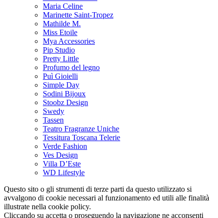
Maria Celine
Marinette Saint-Tropez
Mathilde M.
Miss Etoile
Mya Accessories
Pip Studio
Pretty Little
Profumo del legno
Puì Gioielli
Simple Day
Sodini Bijoux
Stoobz Design
Swedy
Tassen
Teatro Fragranze Uniche
Tessitura Toscana Telerie
Verde Fashion
Ves Design
Villa D’Este
WD Lifestyle
Questo sito o gli strumenti di terze parti da questo utilizzato si
avvalgono di cookie necessari al funzionamento ed utili alle finalità
illustrate nella cookie policy.
Cliccando su accetta o proseguendo la navigazione ne acconsenti