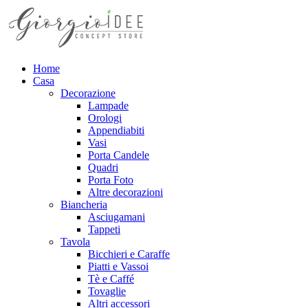
Home
Casa
Decorazione
Lampade
Orologi
Appendiabiti
Vasi
Porta Candele
Quadri
Porta Foto
Altre decorazioni
Biancheria
Asciugamani
Tappeti
Tavola
Bicchieri e Caraffe
Piatti e Vassoi
Tè e Caffé
Tovaglie
Altri accessori