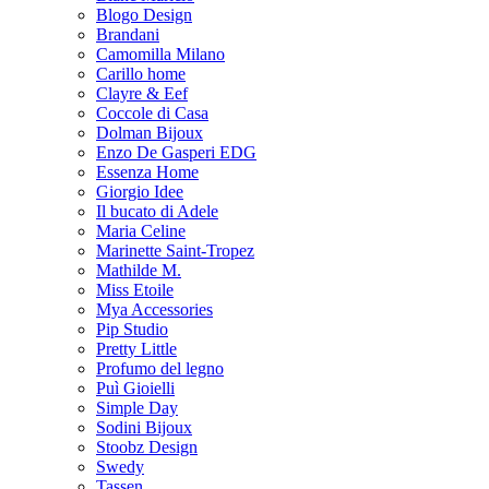
Blogo Design
Brandani
Camomilla Milano
Carillo home
Clayre & Eef
Coccole di Casa
Dolman Bijoux
Enzo De Gasperi EDG
Essenza Home
Giorgio Idee
Il bucato di Adele
Maria Celine
Marinette Saint-Tropez
Mathilde M.
Miss Etoile
Mya Accessories
Pip Studio
Pretty Little
Profumo del legno
Puì Gioielli
Simple Day
Sodini Bijoux
Stoobz Design
Swedy
Tassen