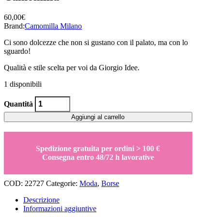
60,00
€
Brand:
Camomilla Milano
Ci sono dolcezze che non si gustano con il palato, ma con lo
sguardo!
Qualità e stile scelta per voi da Giorgio Idee.
1 disponibili
Borsa
Quantità
tracolla
Jelly
Aggiungi al carrello
Bag
nera
Camomilla
Spedizione gratuita per ordini > 100 €
quantity
Consegna entro 48/72 h lavorative
COD:
22727
Categorie:
Moda
,
Borse
Descrizione
Informazioni aggiuntive