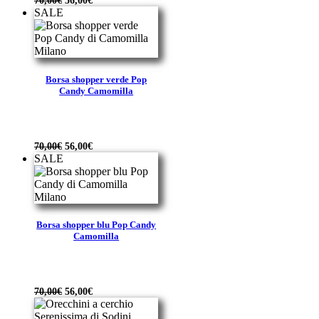
70,00
€
56,00
€
prezzo
prezzo
SALE
originale
attuale
era:
è:
70,00€.
56,00€.
Borsa shopper verde Pop
Candy Camomilla
Il
Il
70,00
€
56,00
€
prezzo
prezzo
SALE
originale
attuale
era:
è:
70,00€.
56,00€.
Borsa shopper blu Pop Candy
Camomilla
Il
Il
70,00
€
56,00
€
prezzo
prezzo
originale
attuale