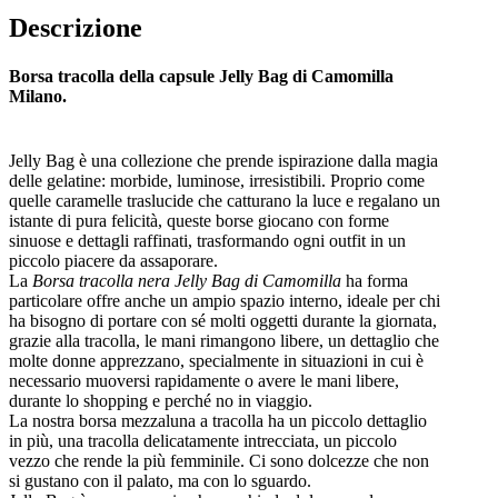
Descrizione
Borsa tracolla della capsule Jelly Bag di Camomilla
Milano.
Jelly Bag è una collezione che prende ispirazione dalla magia
delle gelatine: morbide, luminose, irresistibili. Proprio come
quelle caramelle traslucide che catturano la luce e regalano un
istante di pura felicità, queste borse giocano con forme
sinuose e dettagli raffinati, trasformando ogni outfit in un
piccolo piacere da assaporare.
La
Borsa tracolla nera Jelly Bag di Camomilla
ha forma
particolare offre anche un ampio spazio interno, ideale per chi
ha bisogno di portare con sé molti oggetti durante la giornata,
grazie alla tracolla, le mani rimangono libere, un dettaglio che
molte donne apprezzano, specialmente in situazioni in cui è
necessario muoversi rapidamente o avere le mani libere,
durante lo shopping e perché no in viaggio.
La nostra borsa mezzaluna a tracolla ha un piccolo dettaglio
in più, una tracolla delicatamente intrecciata, un piccolo
vezzo che rende la più femminile. Ci sono dolcezze che non
si gustano con il palato, ma con lo sguardo.