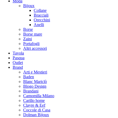
Moda
Bijoux
Collane
Bracciali
Orecchini
Anelli
Borse
Borse mare
Zaini
Portafogli
Altri accessori
Tavola
Pasqua
Outlet
Brand
Arti e Mestieri
Baden
Blanc Mariclò
Blogo Design
Brandani
Camomilla Milano
Carillo home
Clayre & Eef
Coccole di Casa
Dolman Bijoux