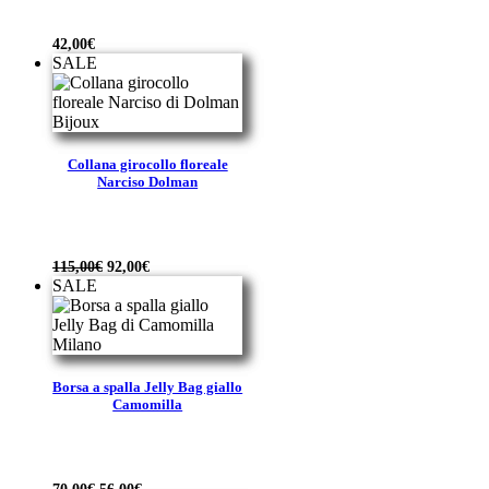
42,00
€
SALE
Collana girocollo floreale
Narciso Dolman
Il
Il
115,00
€
92,00
€
prezzo
prezzo
SALE
originale
attuale
era:
è:
115,00€.
92,00€.
Borsa a spalla Jelly Bag giallo
Camomilla
Il
Il