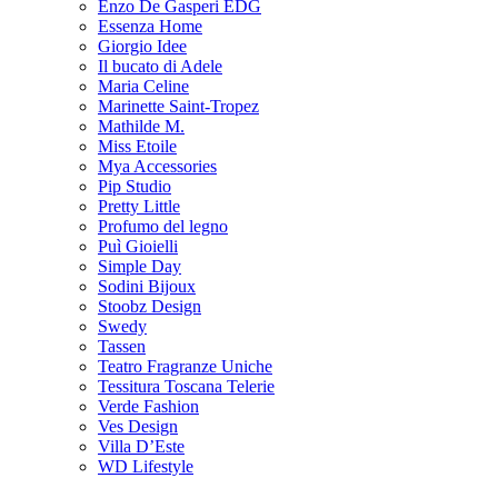
Enzo De Gasperi EDG
Essenza Home
Giorgio Idee
Il bucato di Adele
Maria Celine
Marinette Saint-Tropez
Mathilde M.
Miss Etoile
Mya Accessories
Pip Studio
Pretty Little
Profumo del legno
Puì Gioielli
Simple Day
Sodini Bijoux
Stoobz Design
Swedy
Tassen
Teatro Fragranze Uniche
Tessitura Toscana Telerie
Verde Fashion
Ves Design
Villa D’Este
WD Lifestyle