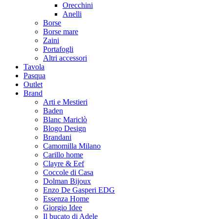
Orecchini
Anelli
Borse
Borse mare
Zaini
Portafogli
Altri accessori
Tavola
Pasqua
Outlet
Brand
Arti e Mestieri
Baden
Blanc Mariclò
Blogo Design
Brandani
Camomilla Milano
Carillo home
Clayre & Eef
Coccole di Casa
Dolman Bijoux
Enzo De Gasperi EDG
Essenza Home
Giorgio Idee
Il bucato di Adele