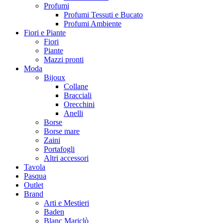
Profumi
Profumi Tessuti e Bucato
Profumi Ambiente
Fiori e Piante
Fiori
Piante
Mazzi pronti
Moda
Bijoux
Collane
Bracciali
Orecchini
Anelli
Borse
Borse mare
Zaini
Portafogli
Altri accessori
Tavola
Pasqua
Outlet
Brand
Arti e Mestieri
Baden
Blanc Mariclò