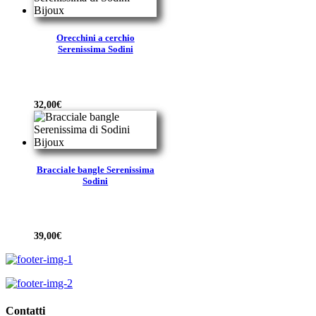
era:
è:
70,00€.
56,00€.
Orecchini a cerchio
Serenissima Sodini
32,00
€
Bracciale bangle Serenissima
Sodini
39,00
€
Contatti