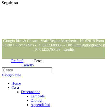
Seguici su
Seguici su
Seguici su
Seguici su
Blog
Giorgio Idee & Co snc - Viale Regina Margherita, 10, 62018 Porto
Potenza Picena (Mc) - Tel
0733.688835
- Email
info@giorgioidee.it
- PI 01255760439 -
Credits
Profilo
0
Cerca
Carrello
Giorgio Idee
Home
Casa
Decorazione
Lampade
Orologi
Appendiabiti