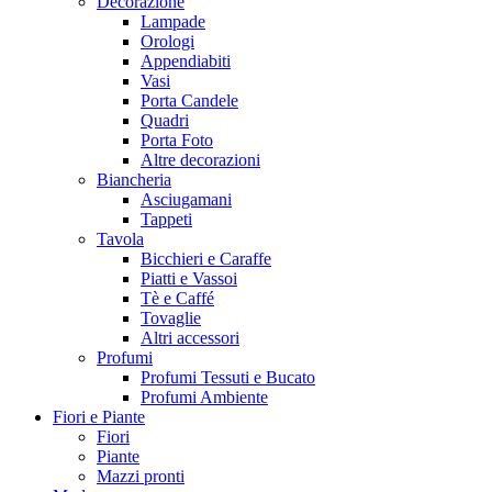
Decorazione
Lampade
Orologi
Appendiabiti
Vasi
Porta Candele
Quadri
Porta Foto
Altre decorazioni
Biancheria
Asciugamani
Tappeti
Tavola
Bicchieri e Caraffe
Piatti e Vassoi
Tè e Caffé
Tovaglie
Altri accessori
Profumi
Profumi Tessuti e Bucato
Profumi Ambiente
Fiori e Piante
Fiori
Piante
Mazzi pronti