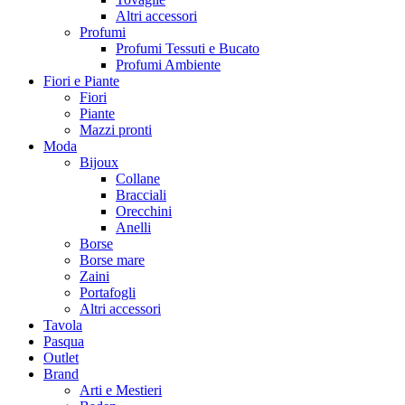
Altri accessori
Profumi
Profumi Tessuti e Bucato
Profumi Ambiente
Fiori e Piante
Fiori
Piante
Mazzi pronti
Moda
Bijoux
Collane
Bracciali
Orecchini
Anelli
Borse
Borse mare
Zaini
Portafogli
Altri accessori
Tavola
Pasqua
Outlet
Brand
Arti e Mestieri