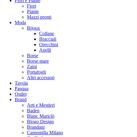
Fiori e Piante
Fiori
Piante
Mazzi pronti
Moda
Bijoux
Collane
Bracciali
Orecchini
Anelli
Borse
Borse mare
Zaini
Portafogli
Altri accessori
Tavola
Pasqua
Outlet
Brand
Arti e Mestieri
Baden
Blanc Mariclò
Blogo Design
Brandani
Camomilla Milano