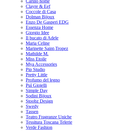
Carillo home
Clayre & Eef
Coccole di Casa
Dolman Bijoux
Enzo De Gasperi EDG
Essenza Home
Giorgio Idee
Il bucato di Adele
Maria Celine
Marinette Saint-Tropez
Mathilde M.
Miss Etoile
Mya Accessories
Pip Studio
Pretty Little
Profumo del legno
Puì Gioielli
Simple Day
Sodini Bijoux
Stoobz Design
Swedy
Tassen
Teatro Fragranze Uniche
Tessitura Toscana Telerie
Verde Fashion