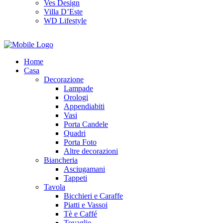
Ves Design
Villa D’Este
WD Lifestyle
Home
Casa
Decorazione
Lampade
Orologi
Appendiabiti
Vasi
Porta Candele
Quadri
Porta Foto
Altre decorazioni
Biancheria
Asciugamani
Tappeti
Tavola
Bicchieri e Caraffe
Piatti e Vassoi
Tè e Caffé
Tovaglie