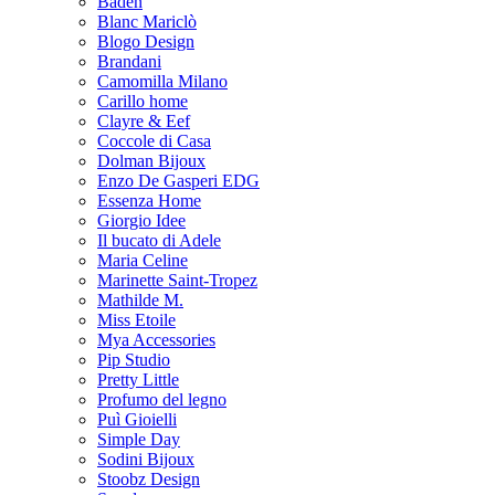
Baden
Blanc Mariclò
Blogo Design
Brandani
Camomilla Milano
Carillo home
Clayre & Eef
Coccole di Casa
Dolman Bijoux
Enzo De Gasperi EDG
Essenza Home
Giorgio Idee
Il bucato di Adele
Maria Celine
Marinette Saint-Tropez
Mathilde M.
Miss Etoile
Mya Accessories
Pip Studio
Pretty Little
Profumo del legno
Puì Gioielli
Simple Day
Sodini Bijoux
Stoobz Design