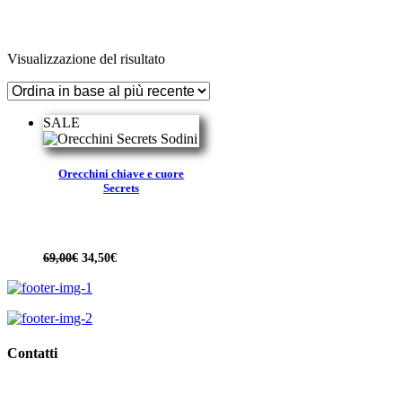
Visualizzazione del risultato
SALE
Orecchini chiave e cuore
Secrets
Il
Il
69,00
€
34,50
€
prezzo
prezzo
originale
attuale
era:
è:
69,00€.
34,50€.
Contatti
Viale Regina Margherita, 10,