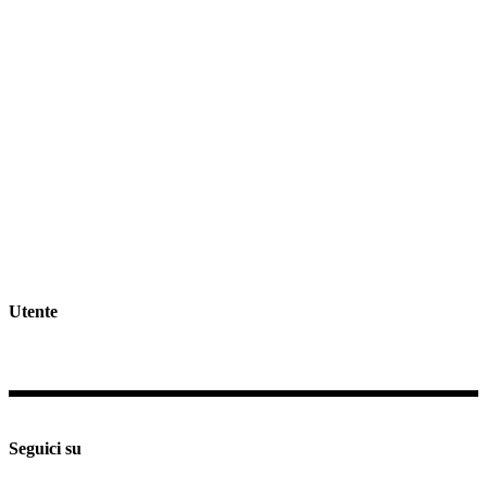
62018 Porto Potenza Picena (Mc)
Tel
0733.688835
Email
info@giorgioidee.it
GDPR >>
Privacy & Cookie Policy >>
Rivedi consenso cookies
Spedizioni e Resi >>
Utente
Il mio profilo
Checkout
Supporto e assistenza
Seguici su