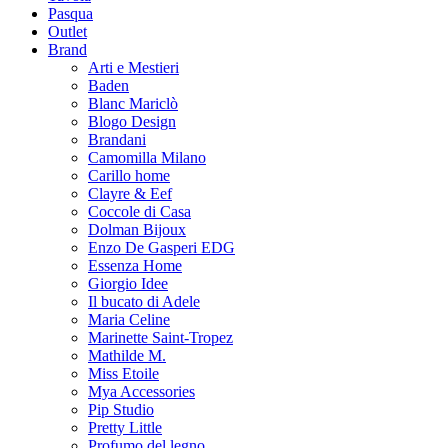
Pasqua
Outlet
Brand
Arti e Mestieri
Baden
Blanc Mariclò
Blogo Design
Brandani
Camomilla Milano
Carillo home
Clayre & Eef
Coccole di Casa
Dolman Bijoux
Enzo De Gasperi EDG
Essenza Home
Giorgio Idee
Il bucato di Adele
Maria Celine
Marinette Saint-Tropez
Mathilde M.
Miss Etoile
Mya Accessories
Pip Studio
Pretty Little
Profumo del legno