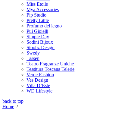
Miss Etoile
Mya Accessories
Pip Studio
Pretty Little
Profumo del legno
Puì Gioielli
Simple Day
Sodini Bijoux
Stoobz Design
Swedy
Tassen
Teatro Fragranze Uniche
Tessitura Toscana Telerie
Verde Fashion
Ves Design
Villa D’Este
WD Lifestyle
back to top
Home
/