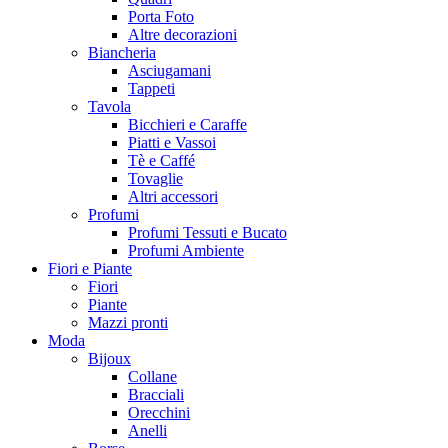
Porta Foto
Altre decorazioni
Biancheria
Asciugamani
Tappeti
Tavola
Bicchieri e Caraffe
Piatti e Vassoi
Tè e Caffé
Tovaglie
Altri accessori
Profumi
Profumi Tessuti e Bucato
Profumi Ambiente
Fiori e Piante
Fiori
Piante
Mazzi pronti
Moda
Bijoux
Collane
Bracciali
Orecchini
Anelli