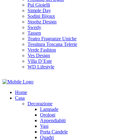
Puì Gioielli
Simple Day
Sodini Bijoux
Stoobz Design
Swedy
Tassen
Teatro Fragranze Uniche
Tessitura Toscana Telerie
Verde Fashion
Ves Design
Villa D’Este
WD Lifestyle
Home
Casa
Decorazione
Lampade
Orologi
Appendiabiti
Vasi
Porta Candele
Quadri