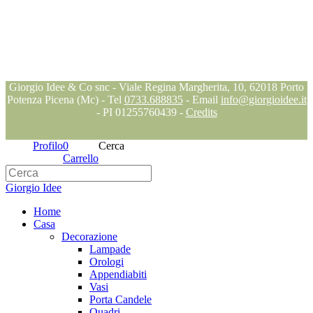
Seguici su
Seguici su
Seguici su
Blog
Giorgio Idee & Co snc - Viale Regina Margherita, 10, 62018 Porto
Potenza Picena (Mc) - Tel
0733.688835
- Email
info@giorgioidee.it
- PI 01255760439 -
Credits
Profilo
0
Cerca
Carrello
Giorgio Idee
Home
Casa
Decorazione
Lampade
Orologi
Appendiabiti
Vasi
Porta Candele
Quadri