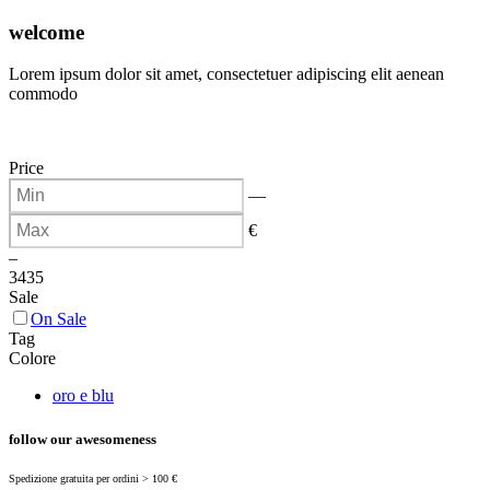
(
0
)
welcome
Lorem ipsum dolor sit amet, consectetuer adipiscing elit aenean
commodo
Price
—
€
–
34
35
Sale
On Sale
Tag
Colore
oro e blu
follow our awesomeness
Spedizione gratuita per ordini > 100 €