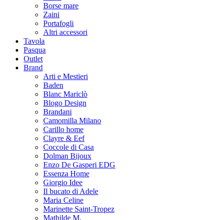
Borse mare
Zaini
Portafogli
Altri accessori
Tavola
Pasqua
Outlet
Brand
Arti e Mestieri
Baden
Blanc Mariclò
Blogo Design
Brandani
Camomilla Milano
Carillo home
Clayre & Eef
Coccole di Casa
Dolman Bijoux
Enzo De Gasperi EDG
Essenza Home
Giorgio Idee
Il bucato di Adele
Maria Celine
Marinette Saint-Tropez
Mathilde M.