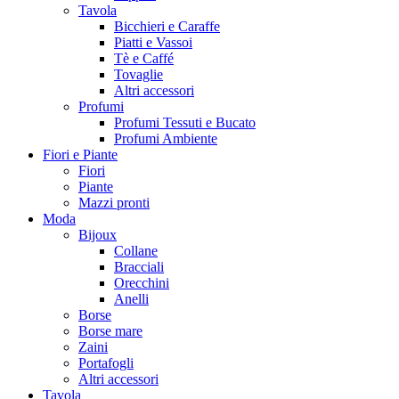
Tavola
Bicchieri e Caraffe
Piatti e Vassoi
Tè e Caffé
Tovaglie
Altri accessori
Profumi
Profumi Tessuti e Bucato
Profumi Ambiente
Fiori e Piante
Fiori
Piante
Mazzi pronti
Moda
Bijoux
Collane
Bracciali
Orecchini
Anelli
Borse
Borse mare
Zaini
Portafogli
Altri accessori
Tavola