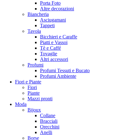
Porta Foto
Altre decorazioni
Biancheria
Asciugamani
Tappeti
Tavola
Bicchieri e Caraffe
Piatti e Vassoi
Tè e Caffé
Tovaglie
Altri accessori
Profumi
Profumi Tessuti e Bucato
Profumi Ambiente
Fiori e Piante
Fiori
Piante
Mazzi pronti
Moda
Bijoux
Collane
Bracciali
Orecchini
Anelli
Borse