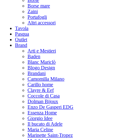
Borse
Borse mare
Zaini
Portafogli
Altri accessori
Tavola
Pasqua
Outlet
Brand
Arti e Mestieri
Baden
Blanc Mariclò
Blogo Design
Brandani
Camomilla Milano
Carillo home
Clayre & Eef
Coccole di Casa
Dolman Bijoux
Enzo De Gasperi EDG
Essenza Home
Giorgio Idee
Il bucato di Adele
Maria Celine
Marinette Saint-Tropez