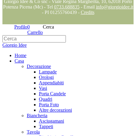
Giorgio Idee & Co snc - Viale Regina Margherita, 10, 62018 Porto
Potenza Picena (Mc) - Tel
0733.688835
- Email
info@giorgioidee.it
- PI 01255760439 -
Credits
Profilo
0
Cerca
Carrello
Giorgio Idee
Home
Casa
Decorazione
Lampade
Orologi
Appendiabiti
Vasi
Porta Candele
Quadri
Porta Foto
Altre decorazioni
Biancheria
Asciugamani
Tappeti
Tavola