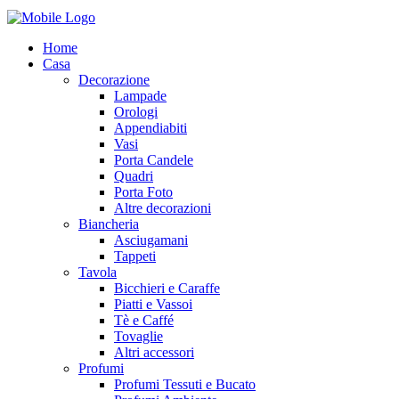
Home
Casa
Decorazione
Lampade
Orologi
Appendiabiti
Vasi
Porta Candele
Quadri
Porta Foto
Altre decorazioni
Biancheria
Asciugamani
Tappeti
Tavola
Bicchieri e Caraffe
Piatti e Vassoi
Tè e Caffé
Tovaglie
Altri accessori
Profumi
Profumi Tessuti e Bucato