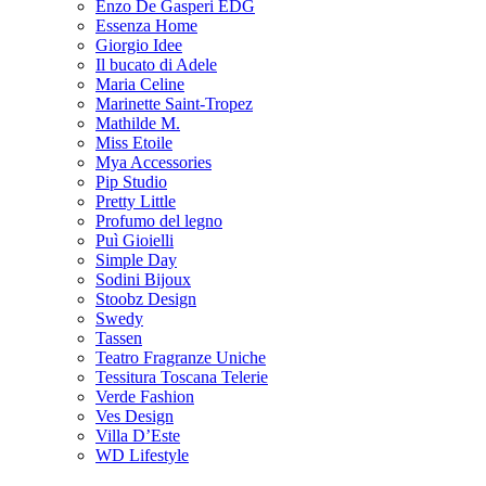
Enzo De Gasperi EDG
Essenza Home
Giorgio Idee
Il bucato di Adele
Maria Celine
Marinette Saint-Tropez
Mathilde M.
Miss Etoile
Mya Accessories
Pip Studio
Pretty Little
Profumo del legno
Puì Gioielli
Simple Day
Sodini Bijoux
Stoobz Design
Swedy
Tassen
Teatro Fragranze Uniche
Tessitura Toscana Telerie
Verde Fashion
Ves Design
Villa D’Este
WD Lifestyle