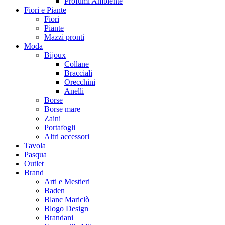
Profumi Ambiente
Fiori e Piante
Fiori
Piante
Mazzi pronti
Moda
Bijoux
Collane
Bracciali
Orecchini
Anelli
Borse
Borse mare
Zaini
Portafogli
Altri accessori
Tavola
Pasqua
Outlet
Brand
Arti e Mestieri
Baden
Blanc Mariclò
Blogo Design
Brandani