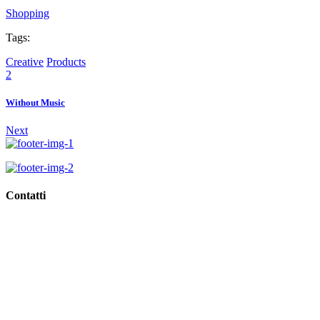
Shopping
Tags:
Creative
Products
2
Without Music
Next
Contatti
Viale Regina Margherita, 10,
62018 Porto Potenza Picena (Mc)
Tel
0733.688835
Email
info@giorgioidee.it