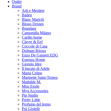
Outlet
Brand
Arti e Mestieri
Baden
Blanc Mariclò
Blogo Design
Brandani
Camomilla Milano
Carillo home
Clayre & Eef
Coccole di Casa
Dolman Bijoux
Enzo De Gasperi EDG
Essenza Home
Giorgio Idee
Il bucato di Adele
Maria Celine
Marinette Saint-Tropez
Mathilde M.
Miss Etoile
Mya Accessories
Pip Studio
Pretty Little
Profumo del legno
Puì Gioielli