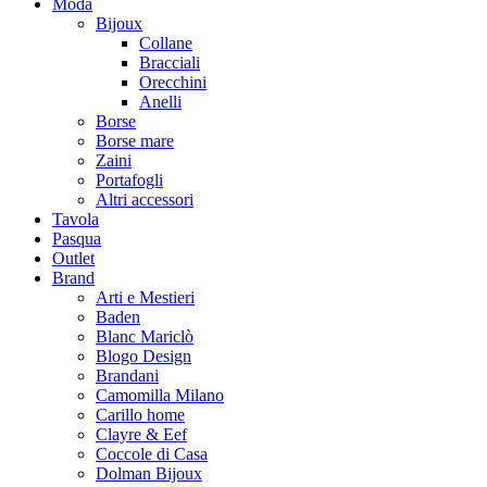
Moda
Bijoux
Collane
Bracciali
Orecchini
Anelli
Borse
Borse mare
Zaini
Portafogli
Altri accessori
Tavola
Pasqua
Outlet
Brand
Arti e Mestieri
Baden
Blanc Mariclò
Blogo Design
Brandani
Camomilla Milano
Carillo home
Clayre & Eef
Coccole di Casa
Dolman Bijoux