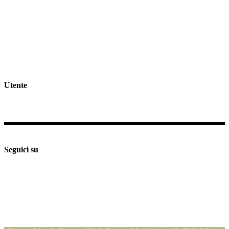
GDPR >>
Privacy & Cookie Policy >>
Rivedi consenso cookies
Spedizioni e Resi >>
Utente
Il mio profilo
Checkout
Supporto e assistenza
Seguici su
Seguici su
Seguici su
Seguici su
Blog