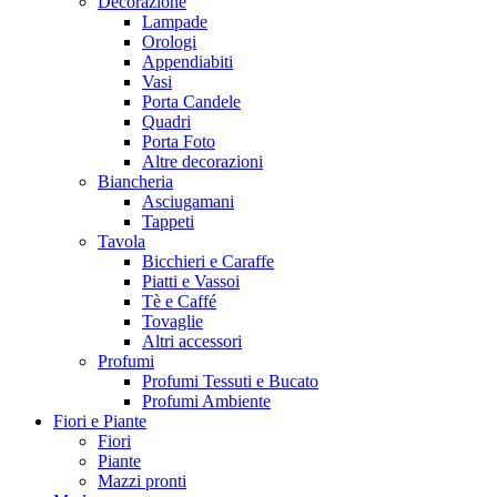
Decorazione
Lampade
Orologi
Appendiabiti
Vasi
Porta Candele
Quadri
Porta Foto
Altre decorazioni
Biancheria
Asciugamani
Tappeti
Tavola
Bicchieri e Caraffe
Piatti e Vassoi
Tè e Caffé
Tovaglie
Altri accessori
Profumi
Profumi Tessuti e Bucato
Profumi Ambiente
Fiori e Piante
Fiori
Piante
Mazzi pronti