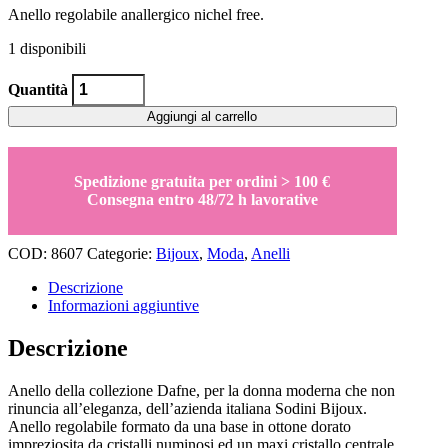
Anello regolabile anallergico nichel free.
era:
è:
34,00€.
23,80€.
1 disponibili
Anello
Quantità
stella
vinaccia
Aggiungi al carrello
Dafne
quantity
Spedizione gratuita per ordini > 100 €
Consegna entro 48/72 h lavorative
COD:
8607
Categorie:
Bijoux
,
Moda
,
Anelli
Descrizione
Informazioni aggiuntive
Descrizione
Anello della collezione Dafne, per la donna moderna che non
rinuncia all’eleganza, dell’azienda italiana Sodini Bijoux.
Anello regolabile formato da una base in ottone dorato
impreziosita da cristalli numinosi ed un maxi cristallo centrale