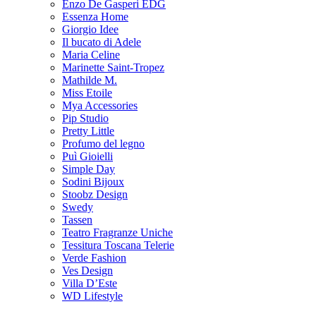
Enzo De Gasperi EDG
Essenza Home
Giorgio Idee
Il bucato di Adele
Maria Celine
Marinette Saint-Tropez
Mathilde M.
Miss Etoile
Mya Accessories
Pip Studio
Pretty Little
Profumo del legno
Puì Gioielli
Simple Day
Sodini Bijoux
Stoobz Design
Swedy
Tassen
Teatro Fragranze Uniche
Tessitura Toscana Telerie
Verde Fashion
Ves Design
Villa D’Este
WD Lifestyle