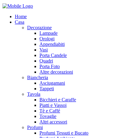
Home
Casa
Decorazione
Lampade
Orologi
Appendiabiti
Vasi
Porta Candele
Quadri
Porta Foto
Altre decorazioni
Biancheria
Asciugamani
Tappeti
Tavola
Bicchieri e Caraffe
Piatti e Vassoi
Tè e Caffé
Tovaglie
Altri accessori
Profumi
Profumi Tessuti e Bucato