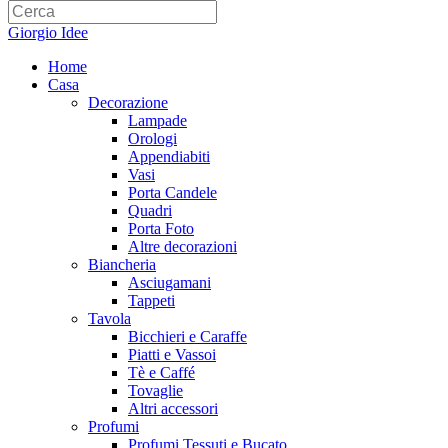
Giorgio Idee
Home
Casa
Decorazione
Lampade
Orologi
Appendiabiti
Vasi
Porta Candele
Quadri
Porta Foto
Altre decorazioni
Biancheria
Asciugamani
Tappeti
Tavola
Bicchieri e Caraffe
Piatti e Vassoi
Tè e Caffé
Tovaglie
Altri accessori
Profumi
Profumi Tessuti e Bucato