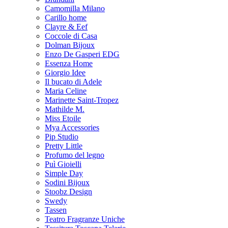
Camomilla Milano
Carillo home
Clayre & Eef
Coccole di Casa
Dolman Bijoux
Enzo De Gasperi EDG
Essenza Home
Giorgio Idee
Il bucato di Adele
Maria Celine
Marinette Saint-Tropez
Mathilde M.
Miss Etoile
Mya Accessories
Pip Studio
Pretty Little
Profumo del legno
Puì Gioielli
Simple Day
Sodini Bijoux
Stoobz Design
Swedy
Tassen
Teatro Fragranze Uniche