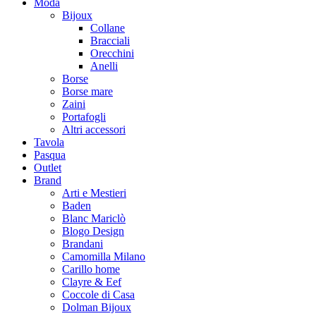
Moda
Bijoux
Collane
Bracciali
Orecchini
Anelli
Borse
Borse mare
Zaini
Portafogli
Altri accessori
Tavola
Pasqua
Outlet
Brand
Arti e Mestieri
Baden
Blanc Mariclò
Blogo Design
Brandani
Camomilla Milano
Carillo home
Clayre & Eef
Coccole di Casa
Dolman Bijoux