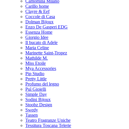
Camomilla Milano
Carillo home
Clayre & Eef
Coccole di Casa
Dolman Bijoux
Enzo De Gasperi EDG
Essenza Home
Giorgio Idee
Il bucato di Adele
Maria Celine
Marinette Saint-Tropez
Mathilde M.
Miss Etoile
Mya Accessories
Pip Studio
Pretty Little
Profumo del legno
Puì Gioielli
Simple Day
Sodini Bijoux
Stoobz Design
Swedy
Tassen
Teatro Fragranze Uniche
Tessitura Toscana Telerie