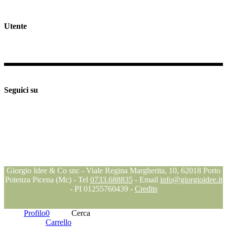
Spedizioni e Resi >>
Utente
Il mio profilo
Checkout
Supporto e assistenza
Seguici su
Seguici su
Seguici su
Seguici su
Blog
Giorgio Idee & Co snc - Viale Regina Margherita, 10, 62018 Porto
Potenza Picena (Mc) - Tel
0733.688835
- Email
info@giorgioidee.it
- PI 01255760439 -
Credits
Profilo
0
Cerca
Carrello