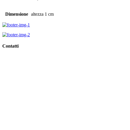
Dimensione
altezza 1 cm
Contatti
Viale Regina Margherita, 10,
62018 Porto Potenza Picena (Mc)
Tel
0733.688835
Email
info@giorgioidee.it
GDPR >>
Privacy & Cookie Policy >>
Rivedi consenso cookies