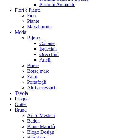
Profumi Ambiente
Fiori e Piante
Fiori
Piante
Mazzi pronti
Moda
Bijoux
Collane
Bracciali
Orecchini
Anelli
Borse
Borse mare
Zaini
Portafogli
Altri accessori
Tavola
Pasqua
Outlet
Brand
Arti e Mestieri
Baden
Blanc Mariclò
Blogo Design
Brandani