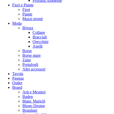
Profumi Ambiente
Fiori e Piante
Fiori
Piante
Mazzi pronti
Moda
Bijoux
Collane
Bracciali
Orecchini
Anelli
Borse
Borse mare
Zaini
Portafogli
Altri accessori
Tavola
Pasqua
Outlet
Brand
Arti e Mestieri
Baden
Blanc Mariclò
Blogo Design
Brandani