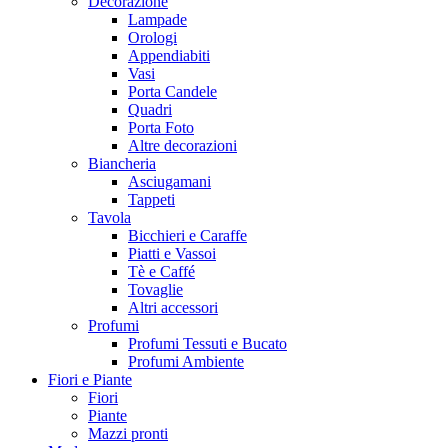
Decorazione
Lampade
Orologi
Appendiabiti
Vasi
Porta Candele
Quadri
Porta Foto
Altre decorazioni
Biancheria
Asciugamani
Tappeti
Tavola
Bicchieri e Caraffe
Piatti e Vassoi
Tè e Caffé
Tovaglie
Altri accessori
Profumi
Profumi Tessuti e Bucato
Profumi Ambiente
Fiori e Piante
Fiori
Piante
Mazzi pronti