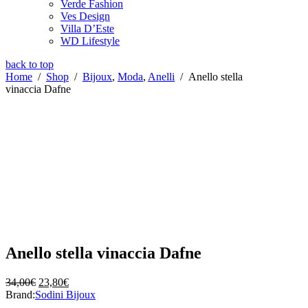
Verde Fashion
Ves Design
Villa D’Este
WD Lifestyle
back to top
Home
/
Shop
/
Bijoux
,
Moda
,
Anelli
/
Anello stella
vinaccia Dafne
Anello stella vinaccia Dafne
Il
Il
34,00
€
23,80
€
prezzo
prezzo
Brand:
Sodini Bijoux
originale
attuale