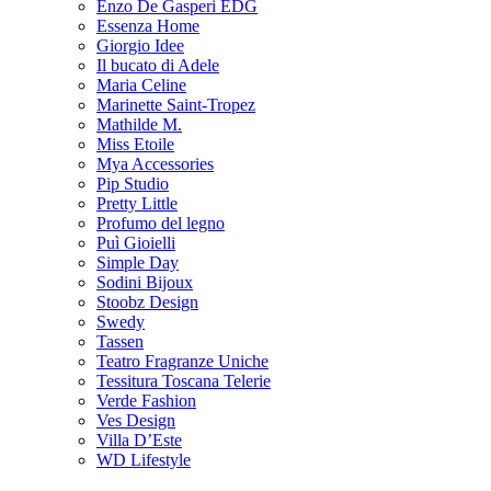
Enzo De Gasperi EDG
Essenza Home
Giorgio Idee
Il bucato di Adele
Maria Celine
Marinette Saint-Tropez
Mathilde M.
Miss Etoile
Mya Accessories
Pip Studio
Pretty Little
Profumo del legno
Puì Gioielli
Simple Day
Sodini Bijoux
Stoobz Design
Swedy
Tassen
Teatro Fragranze Uniche
Tessitura Toscana Telerie
Verde Fashion
Ves Design
Villa D’Este
WD Lifestyle