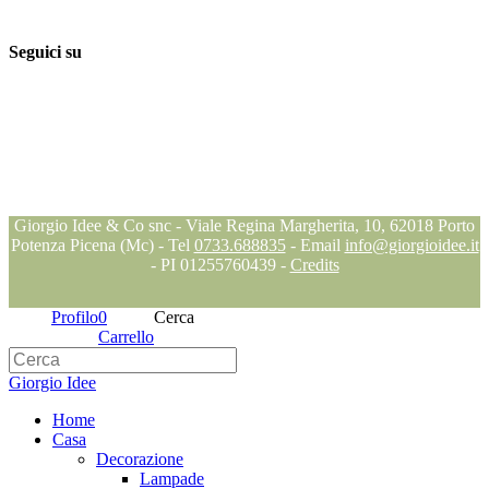
Supporto e assistenza
Seguici su
Seguici su
Seguici su
Seguici su
Blog
Giorgio Idee & Co snc - Viale Regina Margherita, 10, 62018 Porto
Potenza Picena (Mc) - Tel
0733.688835
- Email
info@giorgioidee.it
- PI 01255760439 -
Credits
Profilo
0
Cerca
Carrello
Giorgio Idee
Home
Casa
Decorazione
Lampade