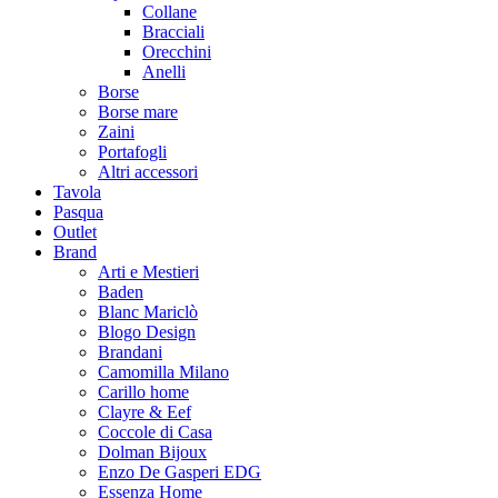
Collane
Bracciali
Orecchini
Anelli
Borse
Borse mare
Zaini
Portafogli
Altri accessori
Tavola
Pasqua
Outlet
Brand
Arti e Mestieri
Baden
Blanc Mariclò
Blogo Design
Brandani
Camomilla Milano
Carillo home
Clayre & Eef
Coccole di Casa
Dolman Bijoux
Enzo De Gasperi EDG
Essenza Home