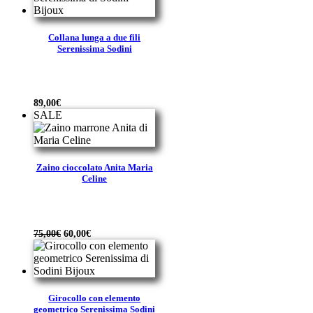
Collana lunga a due fili
Serenissima Sodini
89,00
€
SALE
Zaino cioccolato Anita Maria
Celine
Il
Il
75,00
€
60,00
€
prezzo
prezzo
originale
attuale
era:
è:
75,00€.
60,00€.
Girocollo con elemento
geometrico Serenissima Sodini