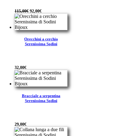
Il
Il
115,00
€
92,00
€
prezzo
prezzo
originale
attuale
era:
è:
115,00€.
92,00€.
Orecchini a cerchio
Serenissima Sodini
32,00
€
Bracciale a serpentina
Serenissima Sodini
29,00
€