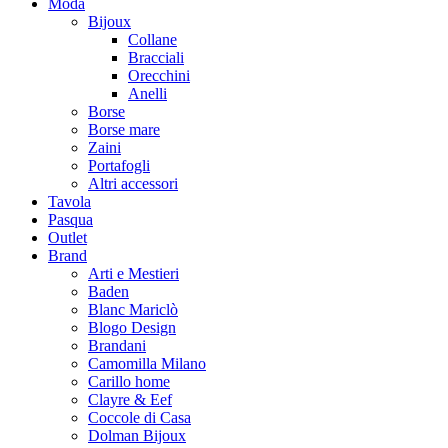
Moda
Bijoux
Collane
Bracciali
Orecchini
Anelli
Borse
Borse mare
Zaini
Portafogli
Altri accessori
Tavola
Pasqua
Outlet
Brand
Arti e Mestieri
Baden
Blanc Mariclò
Blogo Design
Brandani
Camomilla Milano
Carillo home
Clayre & Eef
Coccole di Casa
Dolman Bijoux