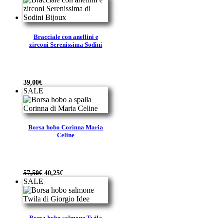
Bracciale con anellini e
zirconi Serenissima Sodini
39,00
€
SALE
Borsa hobo Corinna Maria
Celine
Il
Il
57,50
€
40,25
€
prezzo
prezzo
SALE
originale
attuale
era:
è:
57,50€.
40,25€.
Borsa hobo salmone Twila