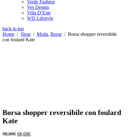
Verde Fashion
Ves Design
Villa D’Este
WD Lifestyle
back to top
Home
/
Shop
/
Moda
,
Borse
/
Borsa shopper reversibile
con foulard Kate
Borsa shopper reversibile con foulard
Kate
Il
Il
98,00
€
68,60
€