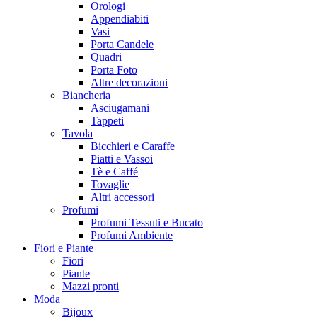
Orologi
Appendiabiti
Vasi
Porta Candele
Quadri
Porta Foto
Altre decorazioni
Biancheria
Asciugamani
Tappeti
Tavola
Bicchieri e Caraffe
Piatti e Vassoi
Tè e Caffé
Tovaglie
Altri accessori
Profumi
Profumi Tessuti e Bucato
Profumi Ambiente
Fiori e Piante
Fiori
Piante
Mazzi pronti
Moda
Bijoux