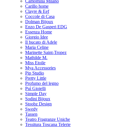
Camomilla Milano
Carillo home
Clayre & Eef
Coccole di Casa
Dolman Bijoux
Enzo De Gasperi EDG
Essenza Home
Giorgio Idee
Il bucato di Adele
Maria Celine
Marinette Saint-Tropez
Mathilde M.
Miss Etoile
Mya Accessories
Pip Studio
Pretty Little
Profumo del legno
Puì Gioielli
Simple Day
Sodini Bijoux
Stoobz Design
Swedy
Tassen
Teatro Fragranze Uniche
Tessitura Toscana Telerie