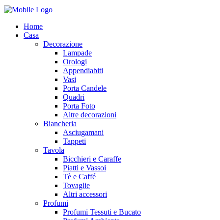
Home
Casa
Decorazione
Lampade
Orologi
Appendiabiti
Vasi
Porta Candele
Quadri
Porta Foto
Altre decorazioni
Biancheria
Asciugamani
Tappeti
Tavola
Bicchieri e Caraffe
Piatti e Vassoi
Tè e Caffé
Tovaglie
Altri accessori
Profumi
Profumi Tessuti e Bucato