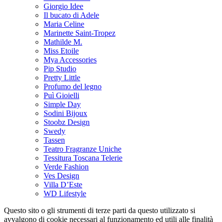
Giorgio Idee
Il bucato di Adele
Maria Celine
Marinette Saint-Tropez
Mathilde M.
Miss Etoile
Mya Accessories
Pip Studio
Pretty Little
Profumo del legno
Puì Gioielli
Simple Day
Sodini Bijoux
Stoobz Design
Swedy
Tassen
Teatro Fragranze Uniche
Tessitura Toscana Telerie
Verde Fashion
Ves Design
Villa D’Este
WD Lifestyle
Questo sito o gli strumenti di terze parti da questo utilizzato si
avvalgono di cookie necessari al funzionamento ed utili alle finalità