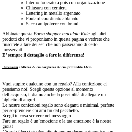
Interno foderato a pois con organizzazione
Chiusura con cerniera
Lettering in metallo argentato
Foulard coordinato abbinato
Sacca antipolvere con brand
Abbinate questa
Borsa shopper maculata Kate
agli altri
prodotti che vi proponiamo in questa pagina e vedrete che
riuscirete a fare dei set che non passeranno di certo
inosservati.
E’ sempre il dettaglio a fare la differenza!
Dimensioni
: Altezza 27 cm, larghezza 47 cm, profondità 13cm.
Vuoi stupire qualcuno con un regalo? Alla confezione ci
pensiamo noi! Scegli questa opzione al momento
dell’acquisto, ti diamo anche la possibilità di allegare un
biglietto di auguri.
Le nostre confezioni regalo sono eleganti e minimal, perfette
per sorprendere chi ami fin dal pacchetto.
Scegli tu cosa scrivere nel messaggio.
Fare un regalo è un’emozione e la tua emozione è la nostra
gioia!
Giorgio Idee si rivolge alla donna moderna e dinamica con