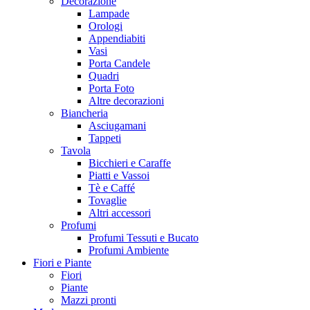
Decorazione
Lampade
Orologi
Appendiabiti
Vasi
Porta Candele
Quadri
Porta Foto
Altre decorazioni
Biancheria
Asciugamani
Tappeti
Tavola
Bicchieri e Caraffe
Piatti e Vassoi
Tè e Caffé
Tovaglie
Altri accessori
Profumi
Profumi Tessuti e Bucato
Profumi Ambiente
Fiori e Piante
Fiori
Piante
Mazzi pronti