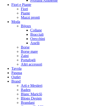
Profumi Ambiente
Fiori e Piante
Fiori
Piante
Mazzi pronti
Moda
Bijoux
Collane
Bracciali
Orecchini
Anelli
Borse
Borse mare
Zaini
Portafogli
Altri accessori
Tavola
Pasqua
Outlet
Brand
Arti e Mestieri
Baden
Blanc Mariclò
Blogo Design
Brandani