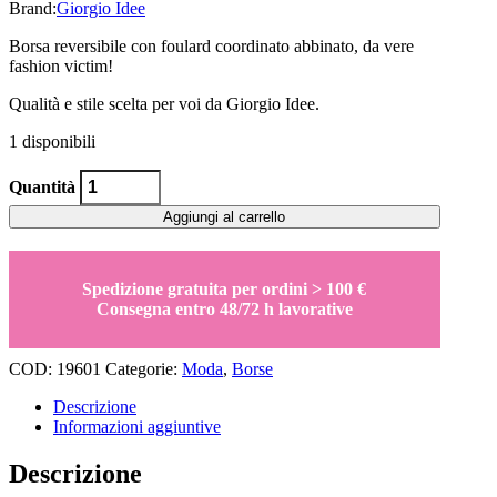
prezzo
prezzo
Brand:
Giorgio Idee
originale
attuale
Borsa reversibile con foulard coordinato abbinato, da vere
era:
è:
fashion victim!
98,00€.
68,60€.
Qualità e stile scelta per voi da Giorgio Idee.
1 disponibili
Borsa
Quantità
shopper
reversibile
Aggiungi al carrello
con
foulard
Kate
Spedizione gratuita per ordini > 100 €
quantity
Consegna entro 48/72 h lavorative
COD:
19601
Categorie:
Moda
,
Borse
Descrizione
Informazioni aggiuntive
Descrizione