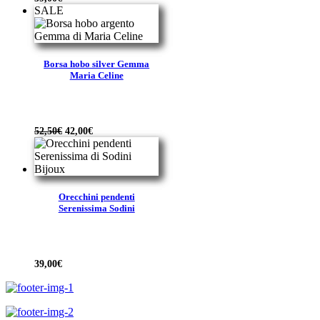
SALE
Borsa hobo silver Gemma
Maria Celine
Il
Il
52,50
€
42,00
€
prezzo
prezzo
originale
attuale
era:
è:
52,50€.
42,00€.
Orecchini pendenti
Serenissima Sodini
39,00
€