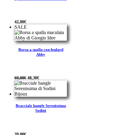
42,00
€
SALE
Borsa a spalla con foulard
Abby
Il
Il
69,00
€
48,30
€
prezzo
prezzo
originale
attuale
era:
è:
69,00€.
48,30€.
Bracciale bangle Serenissima
Sodini
39,00
€