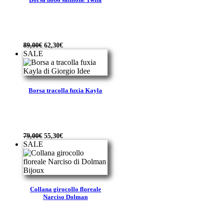
Il
Il
89,00
€
62,30
€
prezzo
prezzo
SALE
originale
attuale
era:
è:
89,00€.
62,30€.
Borsa tracolla fuxia Kayla
Il
Il
79,00
€
55,30
€
prezzo
prezzo
SALE
originale
attuale
era:
è:
79,00€.
55,30€.
Collana girocollo floreale
Narciso Dolman