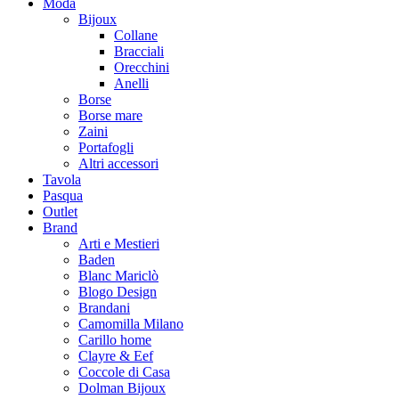
Moda
Bijoux
Collane
Bracciali
Orecchini
Anelli
Borse
Borse mare
Zaini
Portafogli
Altri accessori
Tavola
Pasqua
Outlet
Brand
Arti e Mestieri
Baden
Blanc Mariclò
Blogo Design
Brandani
Camomilla Milano
Carillo home
Clayre & Eef
Coccole di Casa
Dolman Bijoux