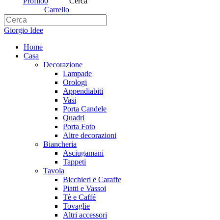
Profilo
0
Cerca
Carrello
Giorgio Idee
Home
Casa
Decorazione
Lampade
Orologi
Appendiabiti
Vasi
Porta Candele
Quadri
Porta Foto
Altre decorazioni
Biancheria
Asciugamani
Tappeti
Tavola
Bicchieri e Caraffe
Piatti e Vassoi
Tè e Caffé
Tovaglie
Altri accessori