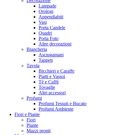
Decorazione
Lampade
Orologi
Appendiabiti
Vasi
Porta Candele
Quadri
Porta Foto
Altre decorazioni
Biancheria
Asciugamani
Tappeti
Tavola
Bicchieri e Caraffe
Piatti e Vassoi
Tè e Caffé
Tovaglie
Altri accessori
Profumi
Profumi Tessuti e Bucato
Profumi Ambiente
Fiori e Piante
Fiori
Piante
Mazzi pronti