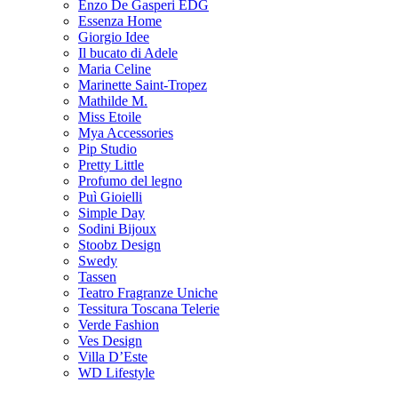
Enzo De Gasperi EDG
Essenza Home
Giorgio Idee
Il bucato di Adele
Maria Celine
Marinette Saint-Tropez
Mathilde M.
Miss Etoile
Mya Accessories
Pip Studio
Pretty Little
Profumo del legno
Puì Gioielli
Simple Day
Sodini Bijoux
Stoobz Design
Swedy
Tassen
Teatro Fragranze Uniche
Tessitura Toscana Telerie
Verde Fashion
Ves Design
Villa D’Este
WD Lifestyle