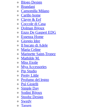
Blogo Design
Brandani
Camomilla Milano
Carillo home
Clayre & Eef
Coccole di Casa
Dolman Bijoux
Enzo De Gasperi EDG
Essenza Home
Giorgio Idee
Il bucato di Adele
Maria Celine
Marinette Saint-Tropez
Mathilde M.
Miss Etoile
Mya Accessories
Pip Studio
Pretty Little
Profumo del legno
Puì Gioielli
Simple Day
Sodini Bijoux
Stoobz Design
Swedy
Tassen