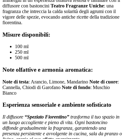
Immergiti in un’esperienza olfattiva festosa e familiare con il
diffusore con bastoncini
Teatro Fragranze Uniche
: una
fragranza che intreccia la calda solarità degli agrumi con il
vigore delle spezie, evocando antiche ricette della tradizione
fiorentina.
Misure disponibili:
100 ml
250 ml
500 ml
Note olfattive e armonia aromatica:
Note di testa
: Arancio, Limone, Mandarino
Note di cuore
:
Cannella, Chiodi di Garofano
Note di fondo
: Muschio
Bianco
Esperienza sensoriale e ambiente sofisticato
Il diffusore
“Speziato Fiorentino”
trasforma il tuo spazio in
un luogo accogliente e pieno di vita. Ogni bastoncino
diffonde gradualmente la fragranza, garantendo una
presenza persistente e avvolgente in cucina, sala da pranzo o