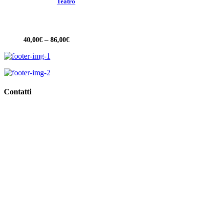
Teatro
–
40,00
€
86,00
€
Contatti
Viale Regina Margherita, 10,
62018 Porto Potenza Picena (Mc)
Tel
0733.688835
Email
info@giorgioidee.it
GDPR >>
Privacy & Cookie Policy >>