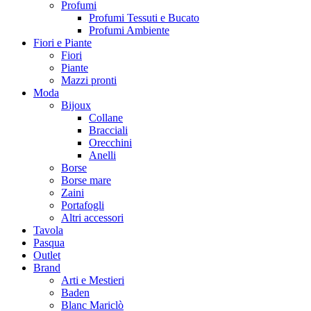
Profumi
Profumi Tessuti e Bucato
Profumi Ambiente
Fiori e Piante
Fiori
Piante
Mazzi pronti
Moda
Bijoux
Collane
Bracciali
Orecchini
Anelli
Borse
Borse mare
Zaini
Portafogli
Altri accessori
Tavola
Pasqua
Outlet
Brand
Arti e Mestieri
Baden
Blanc Mariclò