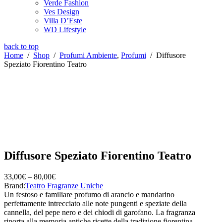
Verde Fashion
Ves Design
Villa D’Este
WD Lifestyle
back to top
Home
/
Shop
/
Profumi Ambiente
,
Profumi
/
Diffusore
Speziato Fiorentino Teatro
Diffusore Speziato Fiorentino Teatro
33,00
€
–
80,00
€
Brand:
Teatro Fragranze Uniche
Un festoso e familiare profumo di arancio e mandarino
perfettamente intrecciato alle note pungenti e speziate della
cannella, del pepe nero e dei chiodi di garofano. La fragranza
riporta alla memoria antiche ricette della tradizione fiorentina.