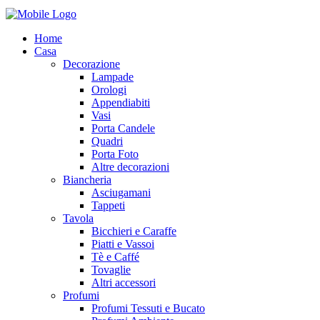
Home
Casa
Decorazione
Lampade
Orologi
Appendiabiti
Vasi
Porta Candele
Quadri
Porta Foto
Altre decorazioni
Biancheria
Asciugamani
Tappeti
Tavola
Bicchieri e Caraffe
Piatti e Vassoi
Tè e Caffé
Tovaglie
Altri accessori
Profumi
Profumi Tessuti e Bucato