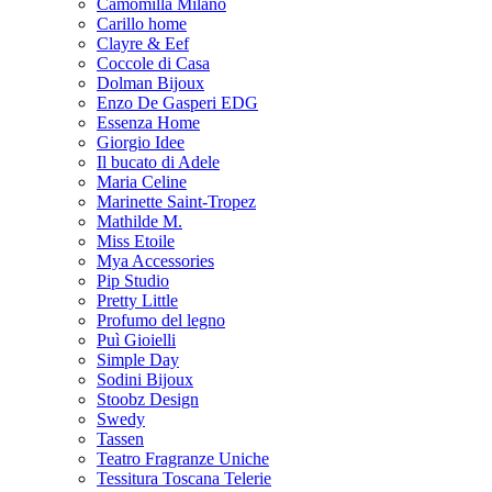
Camomilla Milano
Carillo home
Clayre & Eef
Coccole di Casa
Dolman Bijoux
Enzo De Gasperi EDG
Essenza Home
Giorgio Idee
Il bucato di Adele
Maria Celine
Marinette Saint-Tropez
Mathilde M.
Miss Etoile
Mya Accessories
Pip Studio
Pretty Little
Profumo del legno
Puì Gioielli
Simple Day
Sodini Bijoux
Stoobz Design
Swedy
Tassen
Teatro Fragranze Uniche
Tessitura Toscana Telerie