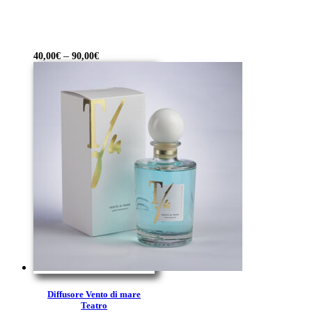
–
40,00
€
90,00
€
Diffusore Vento di mare
Teatro