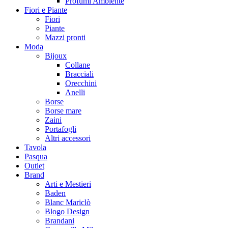
Profumi Ambiente
Fiori e Piante
Fiori
Piante
Mazzi pronti
Moda
Bijoux
Collane
Bracciali
Orecchini
Anelli
Borse
Borse mare
Zaini
Portafogli
Altri accessori
Tavola
Pasqua
Outlet
Brand
Arti e Mestieri
Baden
Blanc Mariclò
Blogo Design
Brandani