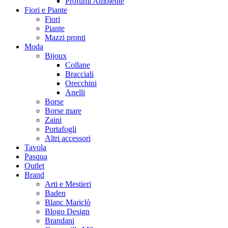
Profumi Ambiente
Fiori e Piante
Fiori
Piante
Mazzi pronti
Moda
Bijoux
Collane
Bracciali
Orecchini
Anelli
Borse
Borse mare
Zaini
Portafogli
Altri accessori
Tavola
Pasqua
Outlet
Brand
Arti e Mestieri
Baden
Blanc Mariclò
Blogo Design
Brandani