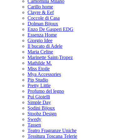
Camomilla Milano
Carillo home
Clayre & Eef
Coccole di Casa
Dolman Bijoux
Enzo De Gasperi EDG
Essenza Home
Giorgio Idee
Il bucato di Adele
Maria Celine
Marinette Saint-Tropez
Mathilde M.
Miss Etoile
Mya Accessories
Pip Studio
Pretty Little
Profumo del legno
Puì Gioielli
Simple Day
Sodini Bijoux
Stoobz Design
Swedy
Tassen
Teatro Fragranze Uniche
Tessitura Toscana Telerie