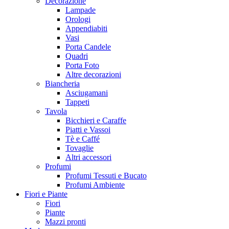
Decorazione
Lampade
Orologi
Appendiabiti
Vasi
Porta Candele
Quadri
Porta Foto
Altre decorazioni
Biancheria
Asciugamani
Tappeti
Tavola
Bicchieri e Caraffe
Piatti e Vassoi
Tè e Caffé
Tovaglie
Altri accessori
Profumi
Profumi Tessuti e Bucato
Profumi Ambiente
Fiori e Piante
Fiori
Piante
Mazzi pronti