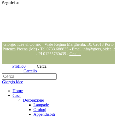
Seguici su
Seguici su
Seguici su
Seguici su
Blog
Giorgio Idee & Co snc - Viale Regina Margherita, 10, 62018 Porto
Potenza Picena (Mc) - Tel
0733.688835
- Email
info@giorgioidee.it
- PI 01255760439 -
Credits
Profilo
0
Cerca
Carrello
Giorgio Idee
Home
Casa
Decorazione
Lampade
Orologi
Appendiabiti