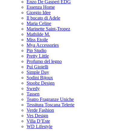
Enzo De Gasperi EDG
Essenza Home
Giorgio Idee
Il bucato di Adele
Maria Celine
Marinette Saint-Tropez
Mathilde M.
Miss Etoile
Mya Accessories
Pip Studio
Pretty Little
Profumo del legno
Puì Gioielli
Simple Day
Sodini Bijoux
Stoobz Design
Swedy
Tassen
Teatro Fragranze Uniche
Tessitura Toscana Telerie
Verde Fashion
Ves Design
Villa D’Este
WD Lifestyle