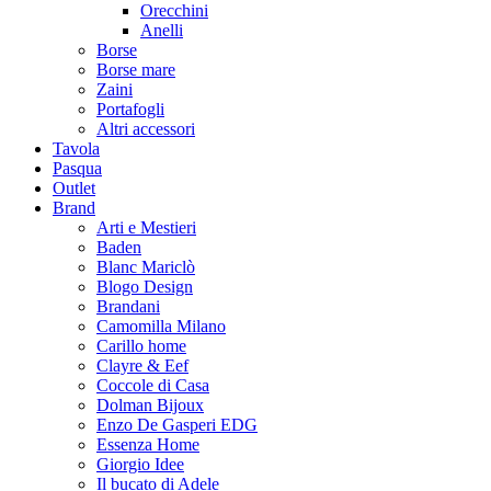
Orecchini
Anelli
Borse
Borse mare
Zaini
Portafogli
Altri accessori
Tavola
Pasqua
Outlet
Brand
Arti e Mestieri
Baden
Blanc Mariclò
Blogo Design
Brandani
Camomilla Milano
Carillo home
Clayre & Eef
Coccole di Casa
Dolman Bijoux
Enzo De Gasperi EDG
Essenza Home
Giorgio Idee
Il bucato di Adele