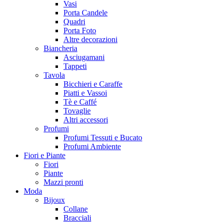
Vasi
Porta Candele
Quadri
Porta Foto
Altre decorazioni
Biancheria
Asciugamani
Tappeti
Tavola
Bicchieri e Caraffe
Piatti e Vassoi
Tè e Caffé
Tovaglie
Altri accessori
Profumi
Profumi Tessuti e Bucato
Profumi Ambiente
Fiori e Piante
Fiori
Piante
Mazzi pronti
Moda
Bijoux
Collane
Bracciali