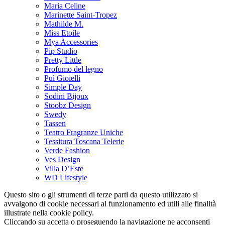
Maria Celine
Marinette Saint-Tropez
Mathilde M.
Miss Etoile
Mya Accessories
Pip Studio
Pretty Little
Profumo del legno
Puì Gioielli
Simple Day
Sodini Bijoux
Stoobz Design
Swedy
Tassen
Teatro Fragranze Uniche
Tessitura Toscana Telerie
Verde Fashion
Ves Design
Villa D’Este
WD Lifestyle
Questo sito o gli strumenti di terze parti da questo utilizzato si
avvalgono di cookie necessari al funzionamento ed utili alle finalità
illustrate nella cookie policy.
Cliccando su accetta o proseguendo la navigazione ne acconsenti