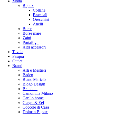
Moda
Bijoux
Collane
Bracciali
Orecchini
Anelli
Borse
Borse mare
Zaini
Portafogli
Altri accessori
Tavola
Pasqua
Outlet
Brand
Arti e Mestieri
Baden
Blanc Mariclò
Blogo Design
Brandani
Camomilla Milano
Carillo home
Clayre & Eef
Coccole di Casa
Dolman Bijoux