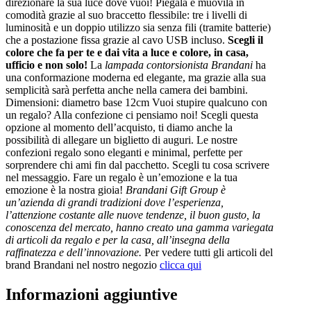
direzionare la sua luce dove vuoi! Piegala e muovila in
comodità grazie al suo braccetto flessibile: tre i livelli di
luminosità e un doppio utilizzo sia senza fili (tramite batterie)
che a postazione fissa grazie al cavo USB incluso.
Scegli il
colore che fa per te e dai vita a luce e colore, in casa,
ufficio e non solo!
La
lampada contorsionista Brandani
ha
una conformazione moderna ed elegante, ma grazie alla sua
semplicità sarà perfetta anche nella camera dei bambini.
Dimensioni: diametro base 12cm Vuoi stupire qualcuno con
un regalo? Alla confezione ci pensiamo noi! Scegli questa
opzione al momento dell’acquisto, ti diamo anche la
possibilità di allegare un biglietto di auguri. Le nostre
confezioni regalo sono eleganti e minimal, perfette per
sorprendere chi ami fin dal pacchetto. Scegli tu cosa scrivere
nel messaggio. Fare un regalo è un’emozione e la tua
emozione è la nostra gioia!
B
randani Gift Group è
un’azienda di grandi tradizioni dove l’esperienza,
l’attenzione costante alle nuove tendenze, il buon gusto, la
conoscenza del mercato, hanno creato una gamma variegata
di articoli da regalo e per la casa, all’insegna della
raffinatezza e dell’innovazione.
Per vedere tutti gli articoli del
brand Brandani nel nostro negozio
clicca qui
Informazioni aggiuntive