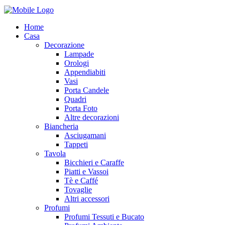
Home
Casa
Decorazione
Lampade
Orologi
Appendiabiti
Vasi
Porta Candele
Quadri
Porta Foto
Altre decorazioni
Biancheria
Asciugamani
Tappeti
Tavola
Bicchieri e Caraffe
Piatti e Vassoi
Tè e Caffé
Tovaglie
Altri accessori
Profumi
Profumi Tessuti e Bucato