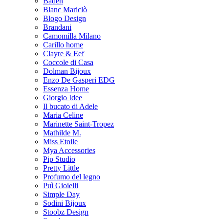
Baden
Blanc Mariclò
Blogo Design
Brandani
Camomilla Milano
Carillo home
Clayre & Eef
Coccole di Casa
Dolman Bijoux
Enzo De Gasperi EDG
Essenza Home
Giorgio Idee
Il bucato di Adele
Maria Celine
Marinette Saint-Tropez
Mathilde M.
Miss Etoile
Mya Accessories
Pip Studio
Pretty Little
Profumo del legno
Puì Gioielli
Simple Day
Sodini Bijoux
Stoobz Design