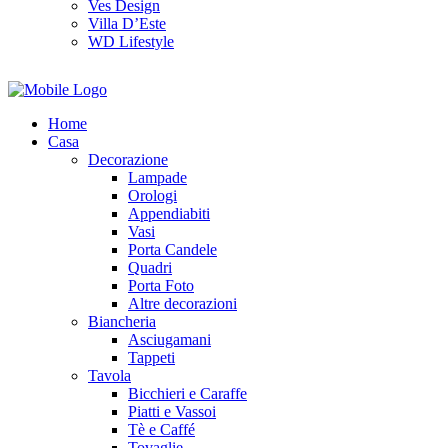
Ves Design
Villa D’Este
WD Lifestyle
Home
Casa
Decorazione
Lampade
Orologi
Appendiabiti
Vasi
Porta Candele
Quadri
Porta Foto
Altre decorazioni
Biancheria
Asciugamani
Tappeti
Tavola
Bicchieri e Caraffe
Piatti e Vassoi
Tè e Caffé
Tovaglie