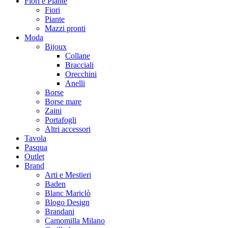
Fiori e Piante
Fiori
Piante
Mazzi pronti
Moda
Bijoux
Collane
Bracciali
Orecchini
Anelli
Borse
Borse mare
Zaini
Portafogli
Altri accessori
Tavola
Pasqua
Outlet
Brand
Arti e Mestieri
Baden
Blanc Mariclò
Blogo Design
Brandani
Camomilla Milano