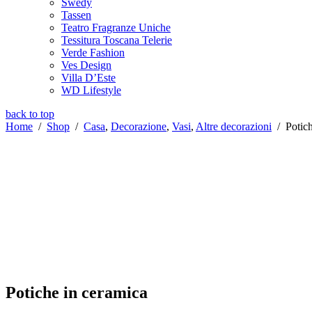
Swedy
Tassen
Teatro Fragranze Uniche
Tessitura Toscana Telerie
Verde Fashion
Ves Design
Villa D’Este
WD Lifestyle
back to top
Home
/
Shop
/
Casa
,
Decorazione
,
Vasi
,
Altre decorazioni
/
Potic
Potiche in ceramica