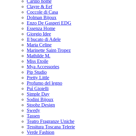
Carillo home
Clayre & Eef
Coccole di Casa
Dolman Bijoux
Enzo De Gasperi EDG
Essenza Home
Giorgio Idee
Il bucato di Adele
Maria Celine
Marinette Saint-Tropez
Mathilde M.
Miss Etoile
Mya Accessories
Pip Studio
Pretty Little
Profumo del legno
Puì Gioielli
Simple Day
Sodini Bijoux
Stoobz Design
Swedy
Tassen
Teatro Fragranze Uniche
Tessitura Toscana Telerie
Verde Fashion