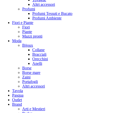
Altri accessori
Profumi
Profumi Tessuti e Bucato
Profumi Ambiente
Fiori e Piante
Fiori
Piante
Mazzi pronti
Moda
Bijoux
Collane
Bracciali
Orecchini
Anelli
Borse
Borse mare
Zaini
Portafogli
Altri accessori
Tavola
Pasqua
Outlet
Brand
Arti e Mestieri