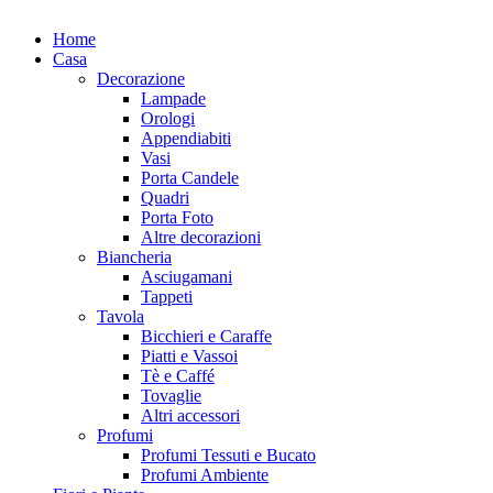
Home
Casa
Decorazione
Lampade
Orologi
Appendiabiti
Vasi
Porta Candele
Quadri
Porta Foto
Altre decorazioni
Biancheria
Asciugamani
Tappeti
Tavola
Bicchieri e Caraffe
Piatti e Vassoi
Tè e Caffé
Tovaglie
Altri accessori
Profumi
Profumi Tessuti e Bucato
Profumi Ambiente