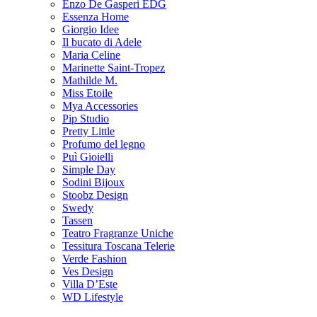
Enzo De Gasperi EDG
Essenza Home
Giorgio Idee
Il bucato di Adele
Maria Celine
Marinette Saint-Tropez
Mathilde M.
Miss Etoile
Mya Accessories
Pip Studio
Pretty Little
Profumo del legno
Puì Gioielli
Simple Day
Sodini Bijoux
Stoobz Design
Swedy
Tassen
Teatro Fragranze Uniche
Tessitura Toscana Telerie
Verde Fashion
Ves Design
Villa D’Este
WD Lifestyle