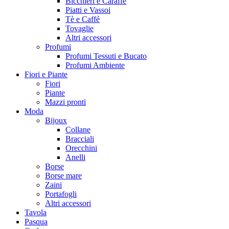
Bicchieri e Caraffe
Piatti e Vassoi
Tè e Caffé
Tovaglie
Altri accessori
Profumi
Profumi Tessuti e Bucato
Profumi Ambiente
Fiori e Piante
Fiori
Piante
Mazzi pronti
Moda
Bijoux
Collane
Bracciali
Orecchini
Anelli
Borse
Borse mare
Zaini
Portafogli
Altri accessori
Tavola
Pasqua