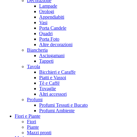
Decorazione
Lampade
Orologi
Appendiabiti
Vasi
Porta Candele
Quadri
Porta Foto
Altre decorazioni
Biancheria
Asciugamani
Tappeti
Tavola
Bicchieri e Caraffe
Piatti e Vassoi
Tè e Caffé
Tovaglie
Altri accessori
Profumi
Profumi Tessuti e Bucato
Profumi Ambiente
Fiori e Piante
Fiori
Piante
Mazzi pronti