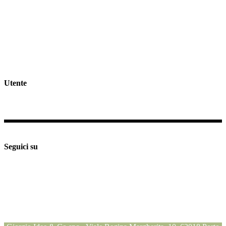
GDPR >>
Privacy & Cookie Policy >>
Rivedi consenso cookies
Spedizioni e Resi >>
Utente
Il mio profilo
Checkout
Supporto e assistenza
Seguici su
Seguici su
Seguici su
Seguici su
Blog