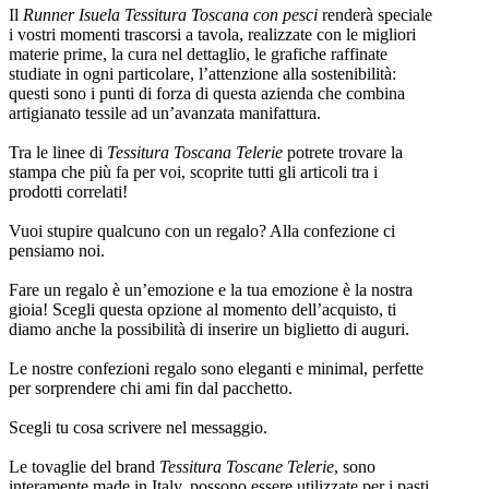
Il
Runner Isuela Tessitura Toscana con pesci
renderà speciale
i vostri momenti trascorsi a tavola, realizzate con le migliori
materie prime, la cura nel dettaglio, le grafiche raffinate
studiate in ogni particolare, l’attenzione alla sostenibilità:
questi sono i punti di forza di questa azienda che combina
artigianato tessile ad un’avanzata manifattura.
Tra le linee di
Tessitura Toscana Telerie
potrete trovare la
stampa che più fa per voi, scoprite tutti gli articoli tra i
prodotti correlati!
Vuoi stupire qualcuno con un regalo? Alla confezione ci
pensiamo noi.
Fare un regalo è un’emozione e la tua emozione è la nostra
gioia! Scegli questa opzione al momento dell’acquisto, ti
diamo anche la possibilità di inserire un biglietto di auguri.
Le nostre confezioni regalo sono eleganti e minimal, perfette
per sorprendere chi ami fin dal pacchetto.
Scegli tu cosa scrivere nel messaggio.
Le tovaglie del brand
Tessitura Toscane Telerie
, sono
interamente made in Italy, possono essere utilizzate per i pasti