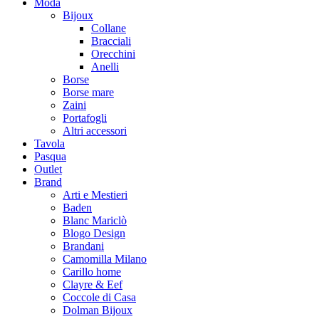
Moda
Bijoux
Collane
Bracciali
Orecchini
Anelli
Borse
Borse mare
Zaini
Portafogli
Altri accessori
Tavola
Pasqua
Outlet
Brand
Arti e Mestieri
Baden
Blanc Mariclò
Blogo Design
Brandani
Camomilla Milano
Carillo home
Clayre & Eef
Coccole di Casa
Dolman Bijoux