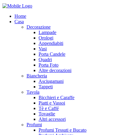
Home
Casa
Decorazione
Lampade
Orologi
Appendiabiti
Vasi
Porta Candele
Quadri
Porta Foto
Altre decorazioni
Biancheria
Asciugamani
Tappeti
Tavola
Bicchieri e Caraffe
Piatti e Vassoi
Tè e Caffé
Tovaglie
Altri accessori
Profumi
Profumi Tessuti e Bucato