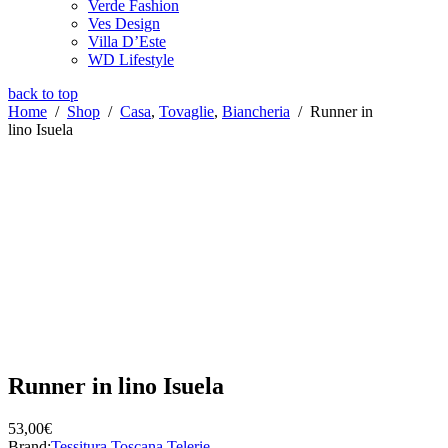
Verde Fashion
Ves Design
Villa D’Este
WD Lifestyle
back to top
Home
/
Shop
/
Casa
,
Tovaglie
,
Biancheria
/
Runner in
lino Isuela
Runner in lino Isuela
53,00
€
Brand:
Tessitura Toscana Telerie