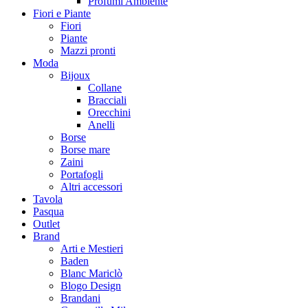
Profumi Ambiente
Fiori e Piante
Fiori
Piante
Mazzi pronti
Moda
Bijoux
Collane
Bracciali
Orecchini
Anelli
Borse
Borse mare
Zaini
Portafogli
Altri accessori
Tavola
Pasqua
Outlet
Brand
Arti e Mestieri
Baden
Blanc Mariclò
Blogo Design
Brandani