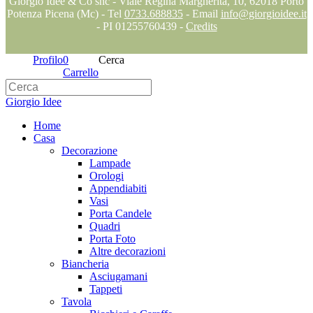
Giorgio Idee & Co snc - Viale Regina Margherita, 10, 62018 Porto
Potenza Picena (Mc) - Tel
0733.688835
- Email
info@giorgioidee.it
- PI 01255760439 -
Credits
Profilo
0
Cerca
Carrello
Giorgio Idee
Home
Casa
Decorazione
Lampade
Orologi
Appendiabiti
Vasi
Porta Candele
Quadri
Porta Foto
Altre decorazioni
Biancheria
Asciugamani
Tappeti
Tavola