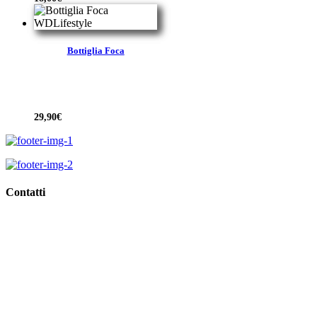
Bottiglia Foca
29,90
€
Contatti
Viale Regina Margherita, 10,
62018 Porto Potenza Picena (Mc)
Tel
0733.688835
Email
info@giorgioidee.it