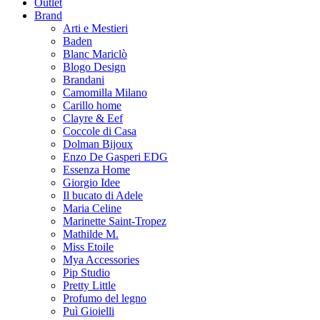
Outlet
Brand
Arti e Mestieri
Baden
Blanc Mariclò
Blogo Design
Brandani
Camomilla Milano
Carillo home
Clayre & Eef
Coccole di Casa
Dolman Bijoux
Enzo De Gasperi EDG
Essenza Home
Giorgio Idee
Il bucato di Adele
Maria Celine
Marinette Saint-Tropez
Mathilde M.
Miss Etoile
Mya Accessories
Pip Studio
Pretty Little
Profumo del legno
Puì Gioielli