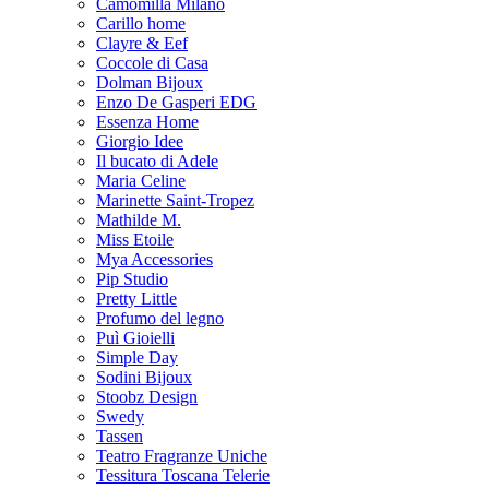
Camomilla Milano
Carillo home
Clayre & Eef
Coccole di Casa
Dolman Bijoux
Enzo De Gasperi EDG
Essenza Home
Giorgio Idee
Il bucato di Adele
Maria Celine
Marinette Saint-Tropez
Mathilde M.
Miss Etoile
Mya Accessories
Pip Studio
Pretty Little
Profumo del legno
Puì Gioielli
Simple Day
Sodini Bijoux
Stoobz Design
Swedy
Tassen
Teatro Fragranze Uniche
Tessitura Toscana Telerie