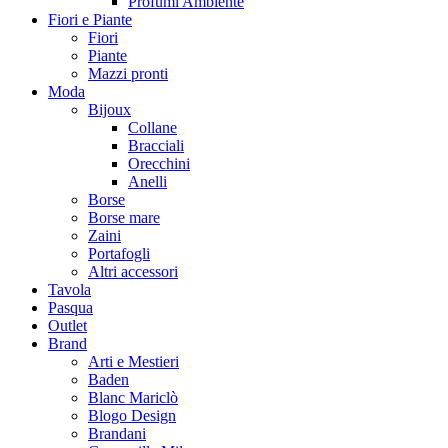
Profumi Ambiente
Fiori e Piante
Fiori
Piante
Mazzi pronti
Moda
Bijoux
Collane
Bracciali
Orecchini
Anelli
Borse
Borse mare
Zaini
Portafogli
Altri accessori
Tavola
Pasqua
Outlet
Brand
Arti e Mestieri
Baden
Blanc Mariclò
Blogo Design
Brandani