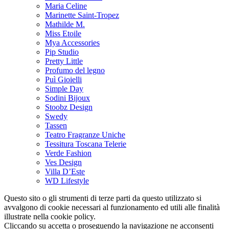
Maria Celine
Marinette Saint-Tropez
Mathilde M.
Miss Etoile
Mya Accessories
Pip Studio
Pretty Little
Profumo del legno
Puì Gioielli
Simple Day
Sodini Bijoux
Stoobz Design
Swedy
Tassen
Teatro Fragranze Uniche
Tessitura Toscana Telerie
Verde Fashion
Ves Design
Villa D’Este
WD Lifestyle
Questo sito o gli strumenti di terze parti da questo utilizzato si
avvalgono di cookie necessari al funzionamento ed utili alle finalità
illustrate nella cookie policy.
Cliccando su accetta o proseguendo la navigazione ne acconsenti