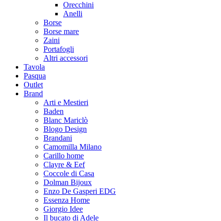
Orecchini
Anelli
Borse
Borse mare
Zaini
Portafogli
Altri accessori
Tavola
Pasqua
Outlet
Brand
Arti e Mestieri
Baden
Blanc Mariclò
Blogo Design
Brandani
Camomilla Milano
Carillo home
Clayre & Eef
Coccole di Casa
Dolman Bijoux
Enzo De Gasperi EDG
Essenza Home
Giorgio Idee
Il bucato di Adele