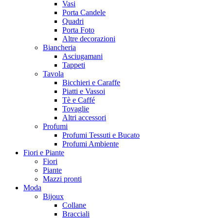
Vasi
Porta Candele
Quadri
Porta Foto
Altre decorazioni
Biancheria
Asciugamani
Tappeti
Tavola
Bicchieri e Caraffe
Piatti e Vassoi
Tè e Caffé
Tovaglie
Altri accessori
Profumi
Profumi Tessuti e Bucato
Profumi Ambiente
Fiori e Piante
Fiori
Piante
Mazzi pronti
Moda
Bijoux
Collane
Bracciali