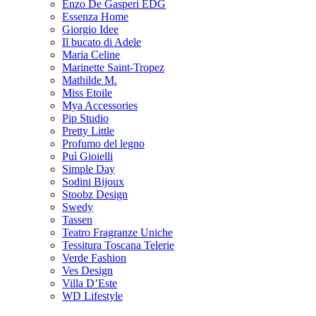
Enzo De Gasperi EDG
Essenza Home
Giorgio Idee
Il bucato di Adele
Maria Celine
Marinette Saint-Tropez
Mathilde M.
Miss Etoile
Mya Accessories
Pip Studio
Pretty Little
Profumo del legno
Puì Gioielli
Simple Day
Sodini Bijoux
Stoobz Design
Swedy
Tassen
Teatro Fragranze Uniche
Tessitura Toscana Telerie
Verde Fashion
Ves Design
Villa D’Este
WD Lifestyle