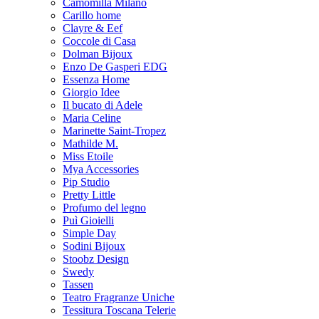
Camomilla Milano
Carillo home
Clayre & Eef
Coccole di Casa
Dolman Bijoux
Enzo De Gasperi EDG
Essenza Home
Giorgio Idee
Il bucato di Adele
Maria Celine
Marinette Saint-Tropez
Mathilde M.
Miss Etoile
Mya Accessories
Pip Studio
Pretty Little
Profumo del legno
Puì Gioielli
Simple Day
Sodini Bijoux
Stoobz Design
Swedy
Tassen
Teatro Fragranze Uniche
Tessitura Toscana Telerie