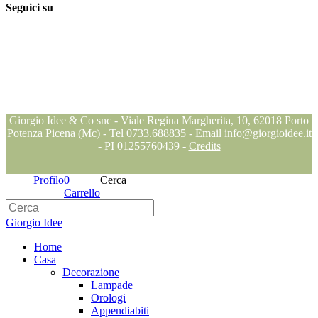
Seguici su
Seguici su
Seguici su
Seguici su
Blog
Giorgio Idee & Co snc - Viale Regina Margherita, 10, 62018 Porto
Potenza Picena (Mc) - Tel
0733.688835
- Email
info@giorgioidee.it
- PI 01255760439 -
Credits
Profilo
0
Cerca
Carrello
Giorgio Idee
Home
Casa
Decorazione
Lampade
Orologi
Appendiabiti