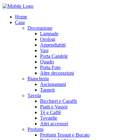
Home
Casa
Decorazione
Lampade
Orologi
Appendiabiti
Vasi
Porta Candele
Quadri
Porta Foto
Altre decorazioni
Biancheria
Asciugamani
Tappeti
Tavola
Bicchieri e Caraffe
Piatti e Vassoi
Tè e Caffé
Tovaglie
Altri accessori
Profumi
Profumi Tessuti e Bucato