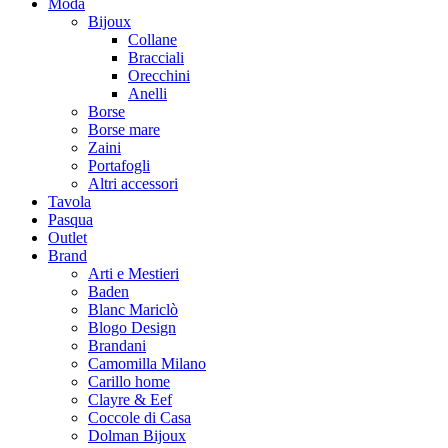
Moda
Bijoux
Collane
Bracciali
Orecchini
Anelli
Borse
Borse mare
Zaini
Portafogli
Altri accessori
Tavola
Pasqua
Outlet
Brand
Arti e Mestieri
Baden
Blanc Mariclò
Blogo Design
Brandani
Camomilla Milano
Carillo home
Clayre & Eef
Coccole di Casa
Dolman Bijoux