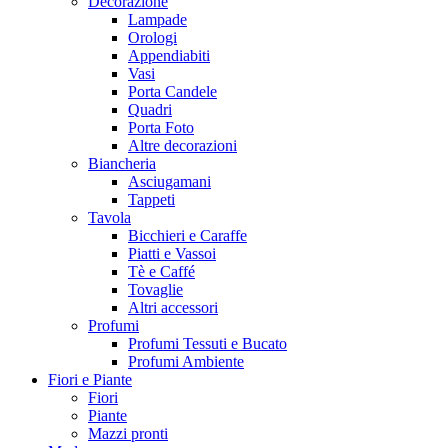
Decorazione
Lampade
Orologi
Appendiabiti
Vasi
Porta Candele
Quadri
Porta Foto
Altre decorazioni
Biancheria
Asciugamani
Tappeti
Tavola
Bicchieri e Caraffe
Piatti e Vassoi
Tè e Caffé
Tovaglie
Altri accessori
Profumi
Profumi Tessuti e Bucato
Profumi Ambiente
Fiori e Piante
Fiori
Piante
Mazzi pronti