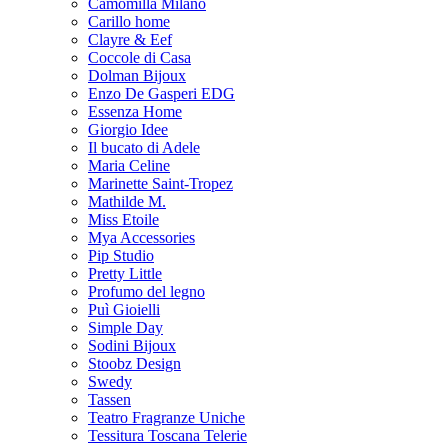
Camomilla Milano
Carillo home
Clayre & Eef
Coccole di Casa
Dolman Bijoux
Enzo De Gasperi EDG
Essenza Home
Giorgio Idee
Il bucato di Adele
Maria Celine
Marinette Saint-Tropez
Mathilde M.
Miss Etoile
Mya Accessories
Pip Studio
Pretty Little
Profumo del legno
Puì Gioielli
Simple Day
Sodini Bijoux
Stoobz Design
Swedy
Tassen
Teatro Fragranze Uniche
Tessitura Toscana Telerie