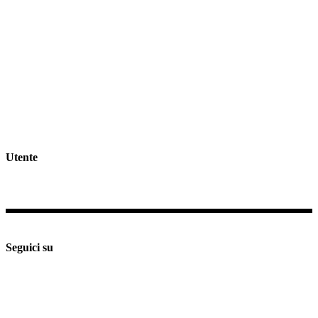
Tel
0733.688835
Email
info@giorgioidee.it
GDPR >>
Privacy & Cookie Policy >>
Rivedi consenso cookies
Spedizioni e Resi >>
Utente
Il mio profilo
Checkout
Supporto e assistenza
Seguici su
Seguici su
Seguici su