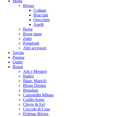
Moda
Bijoux
Collane
Bracciali
Orecchini
Anelli
Borse
Borse mare
Zaini
Portafogli
Altri accessori
Tavola
Pasqua
Outlet
Brand
Arti e Mestieri
Baden
Blanc Mariclò
Blogo Design
Brandani
Camomilla Milano
Carillo home
Clayre & Eef
Coccole di Casa
Dolman Bijoux