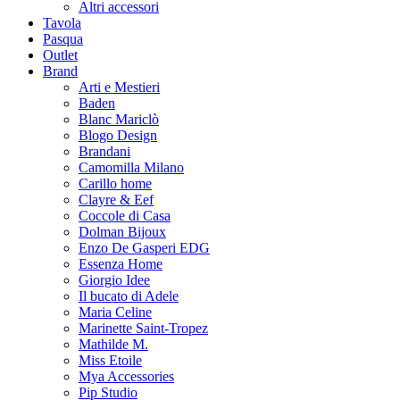
Altri accessori
Tavola
Pasqua
Outlet
Brand
Arti e Mestieri
Baden
Blanc Mariclò
Blogo Design
Brandani
Camomilla Milano
Carillo home
Clayre & Eef
Coccole di Casa
Dolman Bijoux
Enzo De Gasperi EDG
Essenza Home
Giorgio Idee
Il bucato di Adele
Maria Celine
Marinette Saint-Tropez
Mathilde M.
Miss Etoile
Mya Accessories
Pip Studio