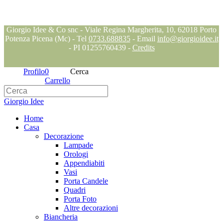
Seguici su
Blog
Giorgio Idee & Co snc - Viale Regina Margherita, 10, 62018 Porto
Potenza Picena (Mc) - Tel
0733.688835
- Email
info@giorgioidee.it
- PI 01255760439 -
Credits
Profilo
0
Cerca
Carrello
Giorgio Idee
Home
Casa
Decorazione
Lampade
Orologi
Appendiabiti
Vasi
Porta Candele
Quadri
Porta Foto
Altre decorazioni
Biancheria