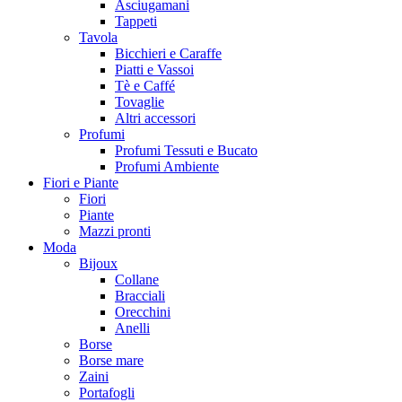
Asciugamani
Tappeti
Tavola
Bicchieri e Caraffe
Piatti e Vassoi
Tè e Caffé
Tovaglie
Altri accessori
Profumi
Profumi Tessuti e Bucato
Profumi Ambiente
Fiori e Piante
Fiori
Piante
Mazzi pronti
Moda
Bijoux
Collane
Bracciali
Orecchini
Anelli
Borse
Borse mare
Zaini
Portafogli