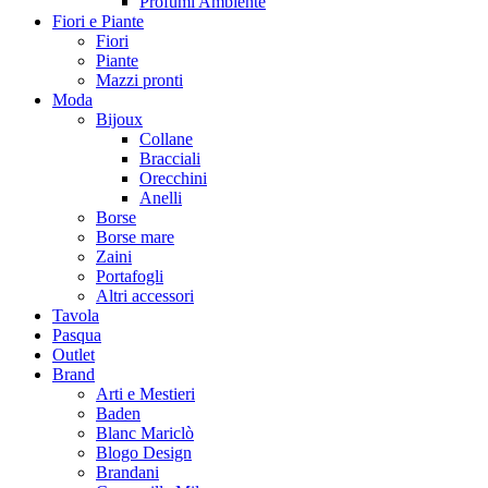
Profumi Ambiente
Fiori e Piante
Fiori
Piante
Mazzi pronti
Moda
Bijoux
Collane
Bracciali
Orecchini
Anelli
Borse
Borse mare
Zaini
Portafogli
Altri accessori
Tavola
Pasqua
Outlet
Brand
Arti e Mestieri
Baden
Blanc Mariclò
Blogo Design
Brandani