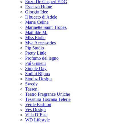
Enzo De Gasperi EDG
Essenza Home
Giorgio Idee
Il bucato di Adele
Maria Celine
Marinette Saint-Tropez
Mathilde M.
Miss Etoile
Mya Accessories
Pip Studio
Pretty Little
Profumo del legno
Puì Gioielli
Simple Day
Sodini Bijoux
Stoobz Design
Swedy
Tassen
Teatro Fragranze Uniche
Tessitura Toscana Telerie
Verde Fashion
Ves Design
Villa D’Este
WD Lifestyle