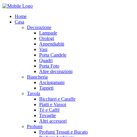
Home
Casa
Decorazione
Lampade
Orologi
Appendiabiti
Vasi
Porta Candele
Quadri
Porta Foto
Altre decorazioni
Biancheria
Asciugamani
Tappeti
Tavola
Bicchieri e Caraffe
Piatti e Vassoi
Tè e Caffé
Tovaglie
Altri accessori
Profumi
Profumi Tessuti e Bucato