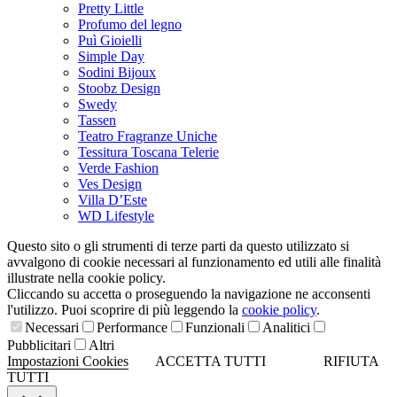
Pretty Little
Profumo del legno
Puì Gioielli
Simple Day
Sodini Bijoux
Stoobz Design
Swedy
Tassen
Teatro Fragranze Uniche
Tessitura Toscana Telerie
Verde Fashion
Ves Design
Villa D’Este
WD Lifestyle
Questo sito o gli strumenti di terze parti da questo utilizzato si
avvalgono di cookie necessari al funzionamento ed utili alle finalità
illustrate nella cookie policy.
Cliccando su accetta o proseguendo la navigazione ne acconsenti
l'utilizzo. Puoi scoprire di più leggendo la
cookie policy
.
Necessari
Performance
Funzionali
Analitici
Pubblicitari
Altri
Impostazioni Cookies
ACCETTA TUTTI
RIFIUTA
TUTTI