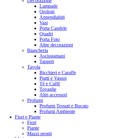
Decorazione
Lampade
Orologi
Appendiabiti
Vasi
Porta Candele
Quadri
Porta Foto
Altre decorazioni
Biancheria
Asciugamani
Tappeti
Tavola
Bicchieri e Caraffe
Piatti e Vassoi
Tè e Caffé
Tovaglie
Altri accessori
Profumi
Profumi Tessuti e Bucato
Profumi Ambiente
Fiori e Piante
Fiori
Piante
Mazzi pronti