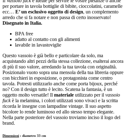
Il
Vassoio fuck
è ideale per servire le vostre pietanze o anche
per portare in tavola bottiglie di bibite, cioccolatini, caramelle
ecc…
E’ un esclusivo oggetto di design
, un complemento
arredo che si fa notare e non passa di certo inosservato!
Disegnato in Italia.
BPA free
adatto al contatto con gli alimenti
lavabile in lavastoviglie
Questo vassoio è già bello e particolare da solo, ma
acquistando altri pezzi della stessa collezione, esalterai ancora
di più il suo valore, arredando la tua tavola con originalità.
Posizionalo vuoto sopra una mensola della tua libreria oppure
con bicchieri in esposizione, o protagonista come centro
tavola. Potresti utilizzarlo anche come porta bijoux, perché
no? Con il design tutto è lecito. Scatena la fantasia, è un
oggetto molto versatile! Il
materiale
utilizzato per il
vassoio
fuck
è la melamina, i colori utilizzati sono vivaci e la scritta
ricorda le insegne con lampadine vintage. Il suo aspetto
bicolore lo rende luminoso ed allo stesso tempo elegante.
Nella parte posteriore del vassoio troviamo inciso il logo del
brand.
Dimensioni
: diametro 33 cm