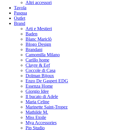
Altri accessori
Tavola
Pasqua
Outlet
Brand
Arti e Mestieri
Baden
Blanc Mariclò
Blogo Design
Brandani
Camomilla Milano
Carillo home
Clayre & Eef
Coccole di Casa
Dolman Bijoux
Enzo De Gasperi EDG
Essenza Home
Giorgio Idee
Il bucato di Adele
Maria Celine
Marinette Saint-Tropez
Mathilde M.
Miss Etoile
Mya Accessories
Pip Studio