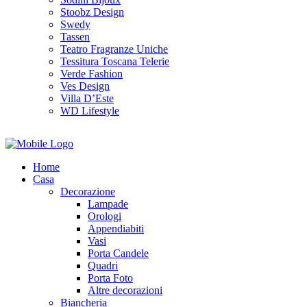
Stoobz Design
Swedy
Tassen
Teatro Fragranze Uniche
Tessitura Toscana Telerie
Verde Fashion
Ves Design
Villa D’Este
WD Lifestyle
Home
Casa
Decorazione
Lampade
Orologi
Appendiabiti
Vasi
Porta Candele
Quadri
Porta Foto
Altre decorazioni
Biancheria