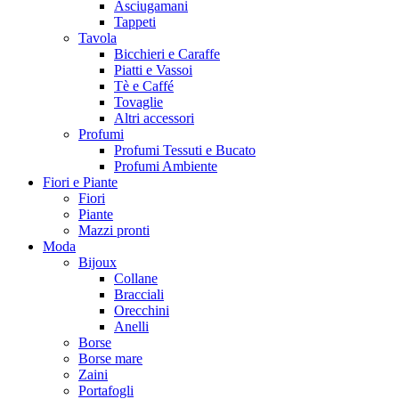
Asciugamani
Tappeti
Tavola
Bicchieri e Caraffe
Piatti e Vassoi
Tè e Caffé
Tovaglie
Altri accessori
Profumi
Profumi Tessuti e Bucato
Profumi Ambiente
Fiori e Piante
Fiori
Piante
Mazzi pronti
Moda
Bijoux
Collane
Bracciali
Orecchini
Anelli
Borse
Borse mare
Zaini
Portafogli