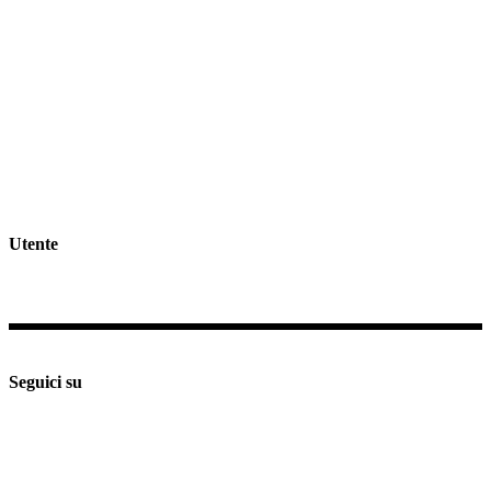
Tel
0733.688835
Email
info@giorgioidee.it
GDPR >>
Privacy & Cookie Policy >>
Rivedi consenso cookies
Spedizioni e Resi >>
Utente
Il mio profilo
Checkout
Supporto e assistenza
Seguici su
Seguici su
Seguici su