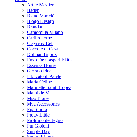
Arti e Mestieri
Baden
Blanc Mariclò
Blogo Design
Brandani
Camomilla Milano
Carillo home
Clayre & Eef
Coccole di Casa
Dolman Bijoux
Enzo De Gasperi EDG
Essenza Home
Giorgio Idee
Il bucato di Adele
Maria Celine
Marinette Saint-Tropez
Mathilde M.
Miss Etoile
Mya Accessories
Pip Studio
Pretty Little
Profumo del legno
Puì Gioielli
Simple Day
Sodini Bijoux