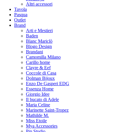
Altri accessori
Tavola
Pasqua
Outlet
Brand
Arti e Mestieri
Baden
Blanc Mariclò
Blogo Design
Brandani
Camomilla Milano
Carillo home
Clayre & Eef
Coccole di Casa
Dolman Bijoux
Enzo De Gasperi EDG
Essenza Home
Giorgio Idee
Il bucato di Adele
Maria Celine
Marinette Saint-Tropez
Mathilde M.
Miss Etoile
Mya Accessories
Pip Studio