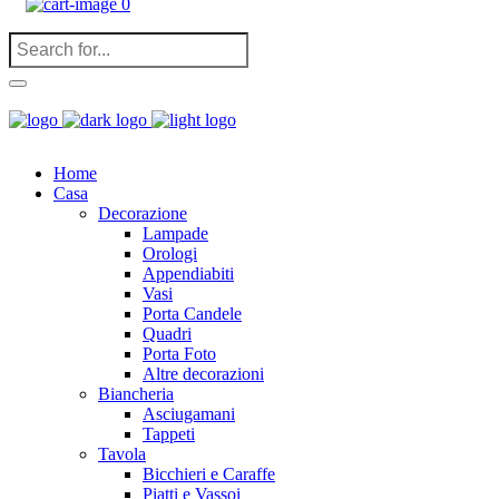
0
Home
Casa
Decorazione
Lampade
Orologi
Appendiabiti
Vasi
Porta Candele
Quadri
Porta Foto
Altre decorazioni
Biancheria
Asciugamani
Tappeti
Tavola
Bicchieri e Caraffe
Piatti e Vassoi