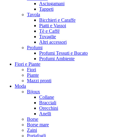
Asciugamani
Tappeti
Tavola
Bicchieri e Caraffe
Piatti e Vassoi
Tè e Caffé
Tovaglie
Altri accessori
Profumi
Profumi Tessuti e Bucato
Profumi Ambiente
Fiori e Piante
Fiori
Piante
Mazzi pronti
Moda
Bijoux
Collane
Bracciali
Orecchini
Anelli
Borse
Borse mare
Zaini
Portafogli