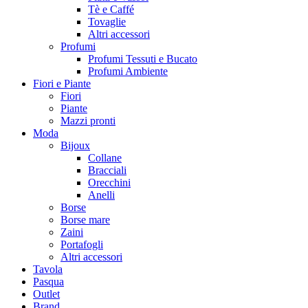
Tè e Caffé
Tovaglie
Altri accessori
Profumi
Profumi Tessuti e Bucato
Profumi Ambiente
Fiori e Piante
Fiori
Piante
Mazzi pronti
Moda
Bijoux
Collane
Bracciali
Orecchini
Anelli
Borse
Borse mare
Zaini
Portafogli
Altri accessori
Tavola
Pasqua
Outlet
Brand