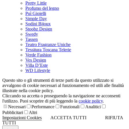
Pretty Little
Profumo del legno
Puì Gioielli
Simple Day
Sodini Bijoux
Stoobz Design
Swedy
Tassen
Teatro Fragranze Uniche
Tessitura Toscana Telerie
Verde Fashion
Ves Design
Villa D’Este
WD Lifestyle
Questo sito o gli strumenti di terze parti da questo utilizzato si
avvalgono di cookie necessari al funzionamento ed utili alle finalità
illustrate nella cookie policy.
Cliccando su accetta o proseguendo la navigazione ne acconsenti
l'utilizzo. Puoi scoprire di più leggendo la
cookie policy
.
Necessari
Performance
Funzionali
Analitici
Pubblicitari
Altri
Impostazioni Cookies
ACCETTA TUTTI
RIFIUTA
TUTTI