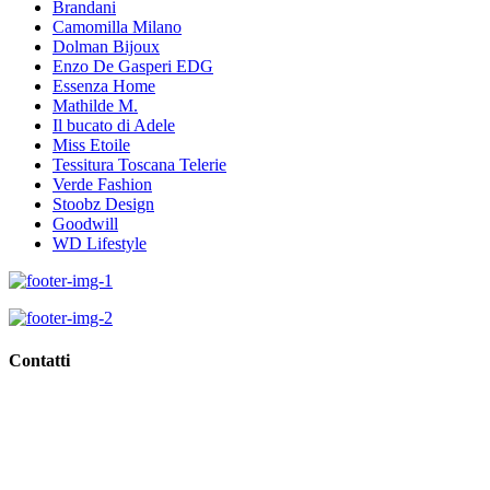
Brandani
Camomilla Milano
Dolman Bijoux
Enzo De Gasperi EDG
Essenza Home
Mathilde M.
Il bucato di Adele
Miss Etoile
Tessitura Toscana Telerie
Verde Fashion
Stoobz Design
Goodwill
WD Lifestyle
Contatti
Viale Regina Margherita, 10,
62018 Porto Potenza Picena (Mc)