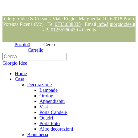
Seguici su
Blog
Giorgio Idee & Co snc - Viale Regina Margherita, 10, 62018 Porto
Potenza Picena (Mc) - Tel
0733.688835
- Email
info@giorgioidee.it
- PI 01255760439 -
Credits
Profilo
0
Cerca
Carrello
Giorgio Idee
Home
Casa
Decorazione
Lampade
Orologi
Appendiabiti
Vasi
Porta Candele
Quadri
Porta Foto
Altre decorazioni
Biancheria