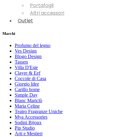
Portafogli
Altri accessori
Outlet
Marchi
Profumo del legno
Ves Design
Blogo Design
Tassen
Villa D'Este
Clayre & Eef
Coccole di Casa
Giorgio Idee
Carillo home
Simple Day
Blanc Mariclò
Maria Celine
Teatro Fragranze Uniche
Mya Accessories
Sodini Bijoux
Pip Studio
Arti e Mestieri