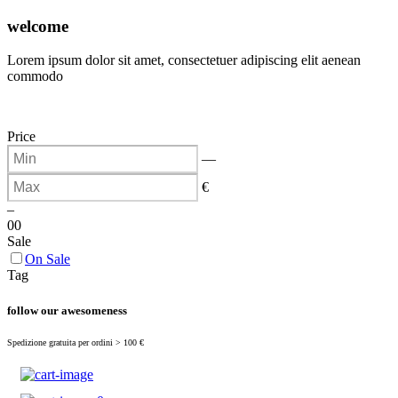
(
0
)
welcome
Lorem ipsum dolor sit amet, consectetuer adipiscing elit aenean
commodo
Price
—
€
–
0
0
Sale
On Sale
Tag
follow our awesomeness
Spedizione gratuita per ordini > 100 €