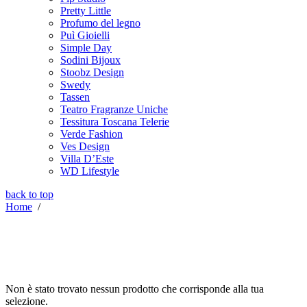
Pretty Little
Profumo del legno
Puì Gioielli
Simple Day
Sodini Bijoux
Stoobz Design
Swedy
Tassen
Teatro Fragranze Uniche
Tessitura Toscana Telerie
Verde Fashion
Ves Design
Villa D’Este
WD Lifestyle
back to top
Home
/
Non è stato trovato nessun prodotto che corrisponde alla tua
selezione.