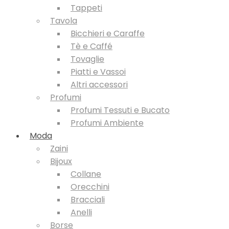
Tappeti
Tavola
Bicchieri e Caraffe
Tè e Caffé
Tovaglie
Piatti e Vassoi
Altri accessori
Profumi
Profumi Tessuti e Bucato
Profumi Ambiente
Moda
Zaini
Bijoux
Collane
Orecchini
Bracciali
Anelli
Borse