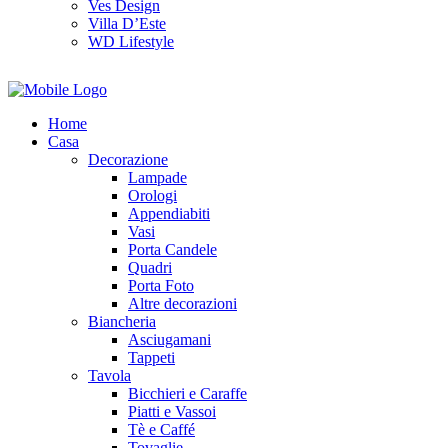
Ves Design
Villa D’Este
WD Lifestyle
Home
Casa
Decorazione
Lampade
Orologi
Appendiabiti
Vasi
Porta Candele
Quadri
Porta Foto
Altre decorazioni
Biancheria
Asciugamani
Tappeti
Tavola
Bicchieri e Caraffe
Piatti e Vassoi
Tè e Caffé
Tovaglie