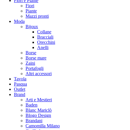
Fiori e Piante
Fiori
Piante
Mazzi pronti
Moda
Bijoux
Collane
Bracciali
Orecchini
Anelli
Borse
Borse mare
Zaini
Portafogli
Altri accessori
Tavola
Pasqua
Outlet
Brand
Arti e Mestieri
Baden
Blanc Mariclò
Blogo Design
Brandani
Camomilla Milano