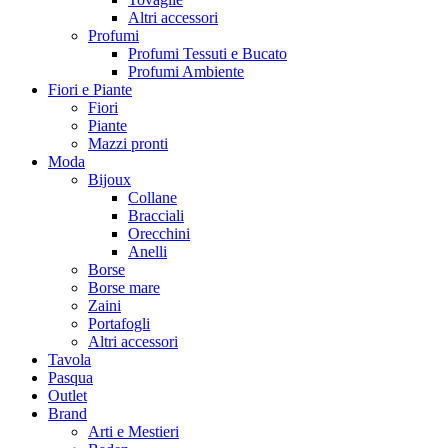
Altri accessori
Profumi
Profumi Tessuti e Bucato
Profumi Ambiente
Fiori e Piante
Fiori
Piante
Mazzi pronti
Moda
Bijoux
Collane
Bracciali
Orecchini
Anelli
Borse
Borse mare
Zaini
Portafogli
Altri accessori
Tavola
Pasqua
Outlet
Brand
Arti e Mestieri