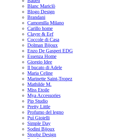
Baden
Blanc Mariclò
Blogo Design
Brandani
Camomilla Milano
Carillo home
Clayre & Eef
Coccole di Casa
Dolman Bijoux
Enzo De Gasperi EDG
Essenza Home
Giorgio Idee
Il bucato di Adele
Maria Celine
Marinette Saint-Tropez
Mathilde M.
Miss Etoile
Mya Accessories
Pip Studio
Pretty Little
Profumo del legno
Puì Gioielli
Simple Day
Sodini Bijoux
Stoobz Design