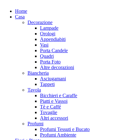
Home
Casa
Decorazione
Lampade
Orologi
Appendiabiti
Vasi
Porta Candele
Quadri
Porta Foto
Altre decorazioni
Biancheria
Asciugamani
Tappeti
Tavola
Bicchieri e Caraffe
Piatti e Vassoi
Tè e Caffé
Tovaglie
Altri accessori
Profumi
Profumi Tessuti e Bucato
Profumi Ambiente