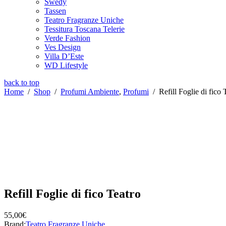
Swedy
Tassen
Teatro Fragranze Uniche
Tessitura Toscana Telerie
Verde Fashion
Ves Design
Villa D’Este
WD Lifestyle
back to top
Home
/
Shop
/
Profumi Ambiente
,
Profumi
/
Refill Foglie di fico 
Refill Foglie di fico Teatro
55,00
€
Brand:
Teatro Fragranze Uniche