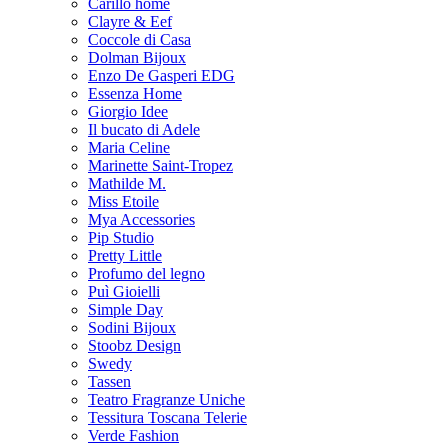
Carillo home
Clayre & Eef
Coccole di Casa
Dolman Bijoux
Enzo De Gasperi EDG
Essenza Home
Giorgio Idee
Il bucato di Adele
Maria Celine
Marinette Saint-Tropez
Mathilde M.
Miss Etoile
Mya Accessories
Pip Studio
Pretty Little
Profumo del legno
Puì Gioielli
Simple Day
Sodini Bijoux
Stoobz Design
Swedy
Tassen
Teatro Fragranze Uniche
Tessitura Toscana Telerie
Verde Fashion