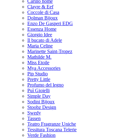
Carillo home
Clayre & Eef
Coccole di Casa
Dolman Bijoux
Enzo De Gasperi EDG
Essenza Home
Giorgio Idee
Il bucato di Adele
Maria Celine
Marinette Saint-Tropez
Mathilde M.
Miss Etoile
Mya Accessories
Pip Studio
Pretty Little
Profumo del legno
Puì Gioielli
Simple Day
Sodini Bijoux
Stoobz Design
Swedy
Tassen
Teatro Fragranze Uniche
Tessitura Toscana Telerie
Verde Fashion