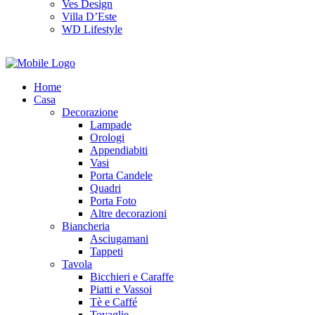
Ves Design
Villa D’Este
WD Lifestyle
Home
Casa
Decorazione
Lampade
Orologi
Appendiabiti
Vasi
Porta Candele
Quadri
Porta Foto
Altre decorazioni
Biancheria
Asciugamani
Tappeti
Tavola
Bicchieri e Caraffe
Piatti e Vassoi
Tè e Caffé
Tovaglie