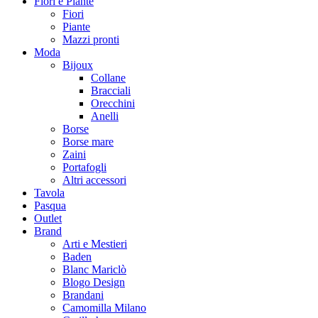
Fiori e Piante
Fiori
Piante
Mazzi pronti
Moda
Bijoux
Collane
Bracciali
Orecchini
Anelli
Borse
Borse mare
Zaini
Portafogli
Altri accessori
Tavola
Pasqua
Outlet
Brand
Arti e Mestieri
Baden
Blanc Mariclò
Blogo Design
Brandani
Camomilla Milano