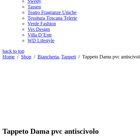
Swedy
Tassen
Teatro Fragranze Uniche
Tessitura Toscana Telerie
Verde Fashion
Ves Design
Villa D’Este
WD Lifestyle
back to top
Home
/
Shop
/
Biancheria
,
Tappeti
/
Tappeto Dama pvc antiscivo
Tappeto Dama pvc antiscivolo