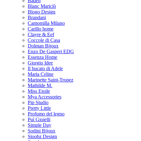
Baden
Blanc Mariclò
Blogo Design
Brandani
Camomilla Milano
Carillo home
Clayre & Eef
Coccole di Casa
Dolman Bijoux
Enzo De Gasperi EDG
Essenza Home
Giorgio Idee
Il bucato di Adele
Maria Celine
Marinette Saint-Tropez
Mathilde M.
Miss Etoile
Mya Accessories
Pip Studio
Pretty Little
Profumo del legno
Puì Gioielli
Simple Day
Sodini Bijoux
Stoobz Design