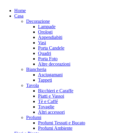
Home
Casa
Decorazione
Lampade
Orologi
Appendiabiti
Vasi
Porta Candele
Quadri
Porta Foto
Altre decorazioni
Biancheria
Asciugamani
Tappeti
Tavola
Bicchieri e Caraffe
Piatti e Vassoi
Tè e Caffé
Tovaglie
Altri accessori
Profumi
Profumi Tessuti e Bucato
Profumi Ambiente