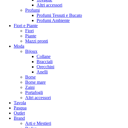
Altri accessori
Profumi
Profumi Tessuti e Bucato
Profumi Ambiente
Fiori e Piante
Fiori
Piante
Mazzi pronti
Moda
Bijoux
Collane
Bracciali
Orecchini
Anelli
Borse
Borse mare
Zaini
Portafogli
Altri accessori
Tavola
Pasqua
Outlet
Brand
Arti e Mestieri