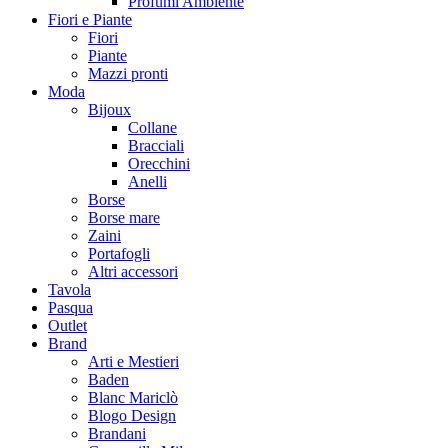
Profumi Ambiente
Fiori e Piante
Fiori
Piante
Mazzi pronti
Moda
Bijoux
Collane
Bracciali
Orecchini
Anelli
Borse
Borse mare
Zaini
Portafogli
Altri accessori
Tavola
Pasqua
Outlet
Brand
Arti e Mestieri
Baden
Blanc Mariclò
Blogo Design
Brandani