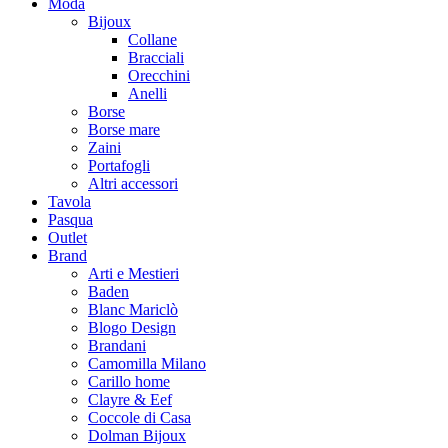
Moda
Bijoux
Collane
Bracciali
Orecchini
Anelli
Borse
Borse mare
Zaini
Portafogli
Altri accessori
Tavola
Pasqua
Outlet
Brand
Arti e Mestieri
Baden
Blanc Mariclò
Blogo Design
Brandani
Camomilla Milano
Carillo home
Clayre & Eef
Coccole di Casa
Dolman Bijoux