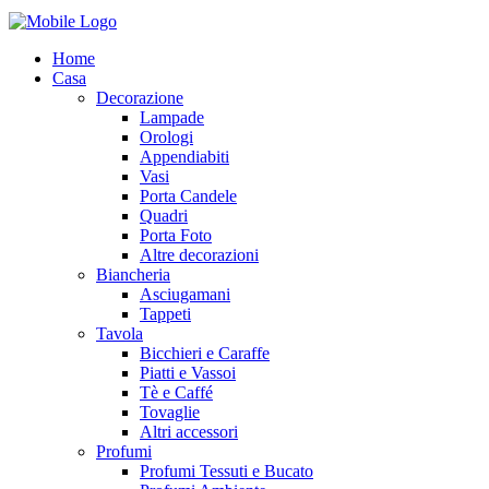
Home
Casa
Decorazione
Lampade
Orologi
Appendiabiti
Vasi
Porta Candele
Quadri
Porta Foto
Altre decorazioni
Biancheria
Asciugamani
Tappeti
Tavola
Bicchieri e Caraffe
Piatti e Vassoi
Tè e Caffé
Tovaglie
Altri accessori
Profumi
Profumi Tessuti e Bucato