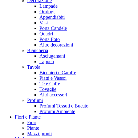
Decorazione
Lampade
Orologi
Appendiabiti
Vasi
Porta Candele
Quadri
Porta Foto
Altre decorazioni
Biancheria
Asciugamani
Tappeti
Tavola
Bicchieri e Caraffe
Piatti e Vassoi
Tè e Caffé
Tovaglie
Altri accessori
Profumi
Profumi Tessuti e Bucato
Profumi Ambiente
Fiori e Piante
Fiori
Piante
Mazzi pronti