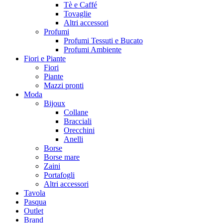
Tè e Caffé
Tovaglie
Altri accessori
Profumi
Profumi Tessuti e Bucato
Profumi Ambiente
Fiori e Piante
Fiori
Piante
Mazzi pronti
Moda
Bijoux
Collane
Bracciali
Orecchini
Anelli
Borse
Borse mare
Zaini
Portafogli
Altri accessori
Tavola
Pasqua
Outlet
Brand