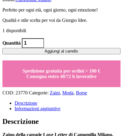
originale
attuale
Perfetto per ogni età, ogni giorno, ogni emozione!
era:
è:
65,00€.
52,00€.
Qualità e stile scelta per voi da Giorgio Idee.
1 disponibili
Zaino
Quantità
Love
Letter
Aggiungi al carrello
rosa
Camomilla
quantity
Spedizione gratuita per ordini > 100 €
Consegna entro 48/72 h lavorative
COD:
23770
Categorie:
Zaini
,
Moda
,
Borse
Descrizione
Informazioni aggiuntive
Descrizione
Zaino della capsule Love Letter di Camomilla Milano.