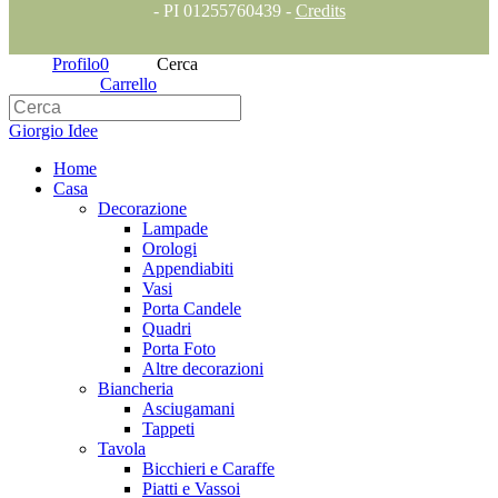
- PI 01255760439 -
Credits
Profilo
0
Cerca
Carrello
Giorgio Idee
Home
Casa
Decorazione
Lampade
Orologi
Appendiabiti
Vasi
Porta Candele
Quadri
Porta Foto
Altre decorazioni
Biancheria
Asciugamani
Tappeti
Tavola
Bicchieri e Caraffe
Piatti e Vassoi