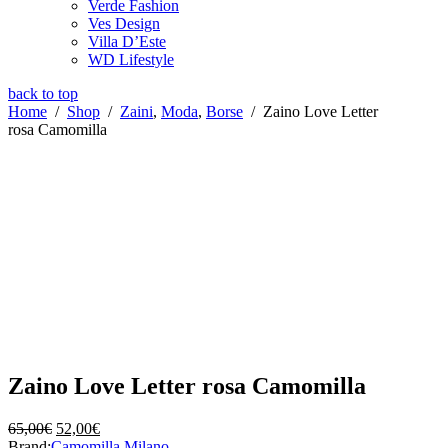
Verde Fashion
Ves Design
Villa D’Este
WD Lifestyle
back to top
Home
/
Shop
/
Zaini
,
Moda
,
Borse
/
Zaino Love Letter
rosa Camomilla
Zaino Love Letter rosa Camomilla
Il
Il
65,00
€
52,00
€
prezzo
prezzo
Brand:
Camomilla Milano