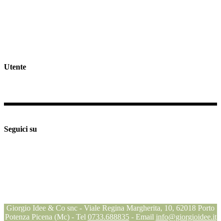
Privacy & Cookie Policy >>
Rivedi consenso cookies
Spedizioni e Resi >>
Utente
Il mio profilo
Checkout
Supporto e assistenza
Seguici su
Seguici su
Seguici su
Seguici su
Blog
Giorgio Idee & Co snc - Viale Regina Margherita, 10, 62018 Porto
Potenza Picena (Mc) - Tel
0733.688835
- Email
info@giorgioidee.it