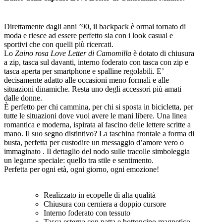
Direttamente dagli anni ’90, il backpack è ormai tornato di
moda e riesce ad essere perfetto sia con i look casual e
sportivi che con quelli più ricercati.
Lo
Zaino rosa Love Letter di Camomilla
è dotato di chiusura
a zip, tasca sul davanti, interno foderato con tasca con zip e
tasca aperta per smartphone e spalline regolabili. E’
decisamente adatto alle occasioni meno formali e alle
situazioni dinamiche. Resta uno degli accessori più amati
dalle donne.
È perfetto per chi cammina, per chi si sposta in bicicletta, per
tutte le situazioni dove vuoi avere le mani libere. Una linea
romantica e moderna, ispirata al fascino delle lettere scritte a
mano. Il suo segno distintivo? La taschina frontale a forma di
busta, perfetta per custodire un messaggio d’amore vero o
immaginato . Il dettaglio del nodo sulle tracolle simboleggia
un legame speciale: quello tra stile e sentimento.
Perfetta per ogni età, ogni giorno, ogni emozione!
Realizzato in ecopelle di alta qualità
Chiusura con cerniera a doppio cursore
Interno foderato con tessuto
Tasca esterna con patta e bottoncino magnetico