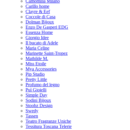
Camomilla Milano
Carillo home
Clayre & Eef
Coccole di Casa
Dolman Bijoux
Enzo De Gasperi EDG
Essenza Home
Giorgio Idee
Il bucato di Adele
Maria Celine
Marinette Saint-Tropez
Mathilde M.
Miss Etoile
Mya Accessories
Pip Studio
Pretty Little
Profumo del legno
Puì Gioielli
Simple Day
Sodini Bijoux
Stoobz Design
Swedy
Tassen
Teatro Fragranze Uniche
Tessitura Toscana Telerie