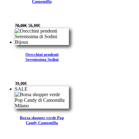
Camomilla
Il
Il
70,00
€
56,00
€
prezzo
prezzo
originale
attuale
era:
è:
70,00€.
56,00€.
Orecchini pendenti
Serenissima Sodini
39,00
€
SALE
Borsa shopper verde Pop
Candy Camomilla