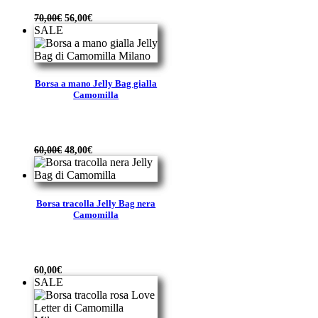
Il
Il
70,00
€
56,00
€
prezzo
prezzo
SALE
originale
attuale
era:
è:
70,00€.
56,00€.
Borsa a mano Jelly Bag gialla
Camomilla
Il
Il
60,00
€
48,00
€
prezzo
prezzo
originale
attuale
era:
è:
60,00€.
48,00€.
Borsa tracolla Jelly Bag nera
Camomilla
60,00
€
SALE