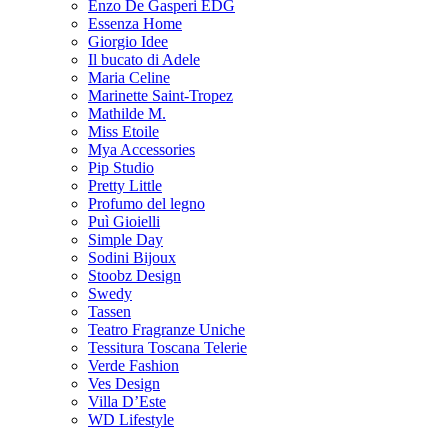
Enzo De Gasperi EDG
Essenza Home
Giorgio Idee
Il bucato di Adele
Maria Celine
Marinette Saint-Tropez
Mathilde M.
Miss Etoile
Mya Accessories
Pip Studio
Pretty Little
Profumo del legno
Puì Gioielli
Simple Day
Sodini Bijoux
Stoobz Design
Swedy
Tassen
Teatro Fragranze Uniche
Tessitura Toscana Telerie
Verde Fashion
Ves Design
Villa D’Este
WD Lifestyle