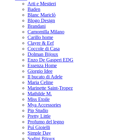
Arti e Mestieri
Baden
Blanc Mariclò
Blogo Design
Brandani
Camomilla Milano
Carillo home
Clayre & Eef
Coccole di Casa
Dolman Bijoux
Enzo De Gasperi EDG
Essenza Home
Giorgio Idee
Il bucato di Adele
Maria Celine
Marinette Saint-Tropez
Mathilde M.
Miss Etoile
Mya Accessories
Pip Studio
Pretty Little
Profumo del legno
Puì Gioielli
Simple Day
Sodini Bijoux