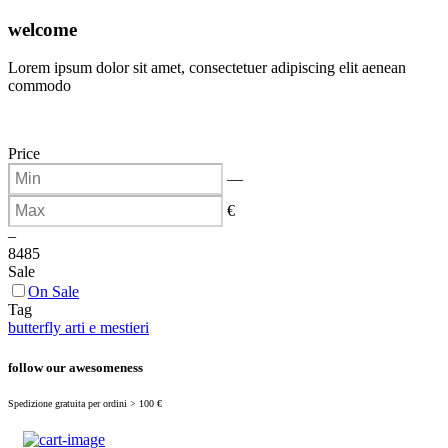
(
0
)
welcome
Lorem ipsum dolor sit amet, consectetuer adipiscing elit aenean
commodo
Price
—
€
–
84
85
Sale
On Sale
Tag
butterfly arti e mestieri
follow our awesomeness
Spedizione gratuita per ordini > 100 €