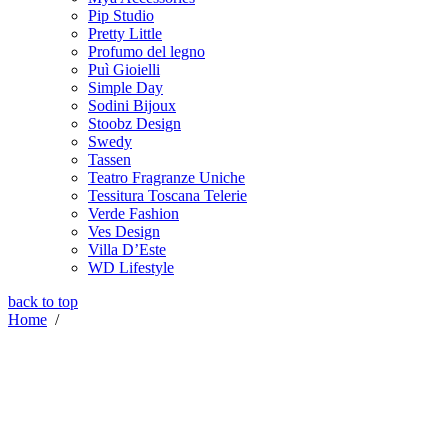
Pip Studio
Pretty Little
Profumo del legno
Puì Gioielli
Simple Day
Sodini Bijoux
Stoobz Design
Swedy
Tassen
Teatro Fragranze Uniche
Tessitura Toscana Telerie
Verde Fashion
Ves Design
Villa D’Este
WD Lifestyle
back to top
Home
/