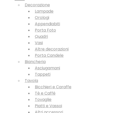
Decorazione
Lampade
Orologi
Appendiabiti
Porta Foto
Quadri
Vasi
Altre decorazioni
Porta Candele
Biancheria
Asciugamani
Tappeti
Tavola
Bicchieri e Caraffe
Tè e Caffé
Tovaglie
Piatti e Vassoi
Altri accessori