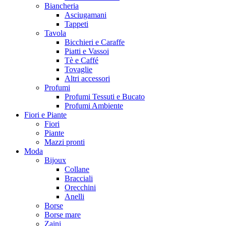
Biancheria
Asciugamani
Tappeti
Tavola
Bicchieri e Caraffe
Piatti e Vassoi
Tè e Caffé
Tovaglie
Altri accessori
Profumi
Profumi Tessuti e Bucato
Profumi Ambiente
Fiori e Piante
Fiori
Piante
Mazzi pronti
Moda
Bijoux
Collane
Bracciali
Orecchini
Anelli
Borse
Borse mare
Zaini