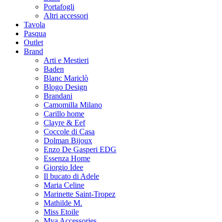
Portafogli
Altri accessori
Tavola
Pasqua
Outlet
Brand
Arti e Mestieri
Baden
Blanc Mariclò
Blogo Design
Brandani
Camomilla Milano
Carillo home
Clayre & Eef
Coccole di Casa
Dolman Bijoux
Enzo De Gasperi EDG
Essenza Home
Giorgio Idee
Il bucato di Adele
Maria Celine
Marinette Saint-Tropez
Mathilde M.
Miss Etoile
Mya Accessories