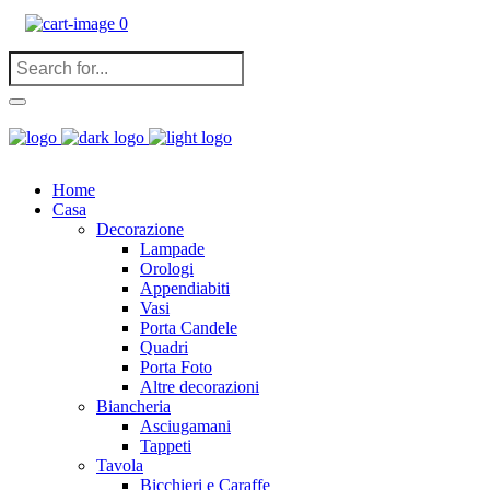
0
Home
Casa
Decorazione
Lampade
Orologi
Appendiabiti
Vasi
Porta Candele
Quadri
Porta Foto
Altre decorazioni
Biancheria
Asciugamani
Tappeti
Tavola
Bicchieri e Caraffe