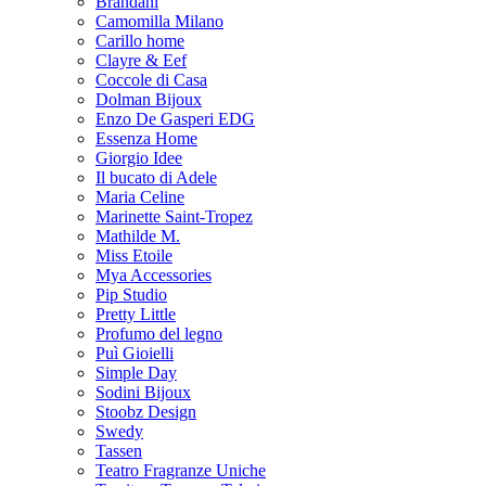
Brandani
Camomilla Milano
Carillo home
Clayre & Eef
Coccole di Casa
Dolman Bijoux
Enzo De Gasperi EDG
Essenza Home
Giorgio Idee
Il bucato di Adele
Maria Celine
Marinette Saint-Tropez
Mathilde M.
Miss Etoile
Mya Accessories
Pip Studio
Pretty Little
Profumo del legno
Puì Gioielli
Simple Day
Sodini Bijoux
Stoobz Design
Swedy
Tassen
Teatro Fragranze Uniche