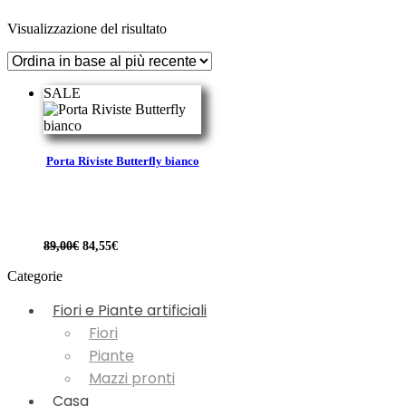
Visualizzazione del risultato
SALE
Porta Riviste Butterfly bianco
Il
Il
89,00
€
84,55
€
prezzo
prezzo
originale
attuale
Categorie
era:
è:
89,00€.
84,55€.
Fiori e Piante artificiali
Fiori
Piante
Mazzi pronti
Casa