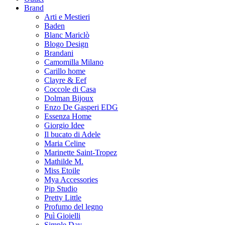
Brand
Arti e Mestieri
Baden
Blanc Mariclò
Blogo Design
Brandani
Camomilla Milano
Carillo home
Clayre & Eef
Coccole di Casa
Dolman Bijoux
Enzo De Gasperi EDG
Essenza Home
Giorgio Idee
Il bucato di Adele
Maria Celine
Marinette Saint-Tropez
Mathilde M.
Miss Etoile
Mya Accessories
Pip Studio
Pretty Little
Profumo del legno
Puì Gioielli
Simple Day