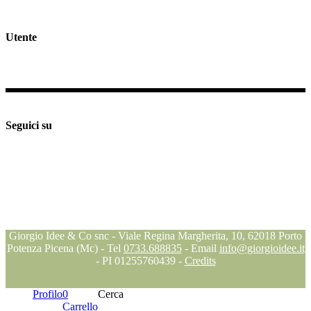
Spedizioni e Resi >>
Utente
Il mio profilo
Checkout
Supporto e assistenza
Seguici su
Seguici su
Seguici su
Seguici su
Blog
Giorgio Idee & Co snc - Viale Regina Margherita, 10, 62018 Porto
Potenza Picena (Mc) - Tel
0733.688835
- Email
info@giorgioidee.it
- PI 01255760439 -
Credits
Profilo
0
Cerca
Carrello