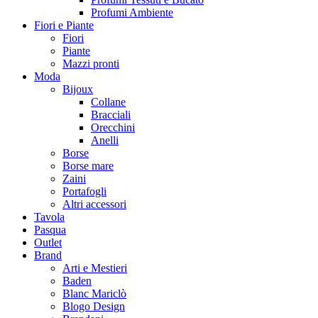
Profumi Ambiente
Fiori e Piante
Fiori
Piante
Mazzi pronti
Moda
Bijoux
Collane
Bracciali
Orecchini
Anelli
Borse
Borse mare
Zaini
Portafogli
Altri accessori
Tavola
Pasqua
Outlet
Brand
Arti e Mestieri
Baden
Blanc Mariclò
Blogo Design