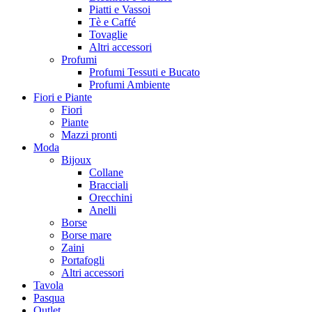
Piatti e Vassoi
Tè e Caffé
Tovaglie
Altri accessori
Profumi
Profumi Tessuti e Bucato
Profumi Ambiente
Fiori e Piante
Fiori
Piante
Mazzi pronti
Moda
Bijoux
Collane
Bracciali
Orecchini
Anelli
Borse
Borse mare
Zaini
Portafogli
Altri accessori
Tavola
Pasqua
Outlet