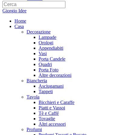
Giorgio Idee
Home
Casa
Decorazione
Lampade
Orologi
Appendiabiti
Vasi
Porta Candele
Quadri
Porta Foto
Altre decorazioni
Biancheria
Asciugamani
Tappeti
Tavola
Bicchieri e Caraffe
Piatti e Vassoi
Tè e Caffé
Tovaglie
Altri accessori
Profumi
Profumi Tessuti e Bucato