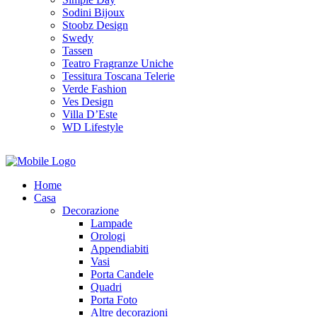
Sodini Bijoux
Stoobz Design
Swedy
Tassen
Teatro Fragranze Uniche
Tessitura Toscana Telerie
Verde Fashion
Ves Design
Villa D’Este
WD Lifestyle
Home
Casa
Decorazione
Lampade
Orologi
Appendiabiti
Vasi
Porta Candele
Quadri
Porta Foto
Altre decorazioni