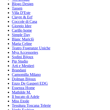
Blogo Design
Tassen
Villa D'Este
Clayre & Eef
Coccole di Casa
Giorgio Idee
Carillo home
Simple Day
Blanc Mariclò
Maria Celine
Teatro Fragranze Uniche
Mya Accessories
Sodini Bijoux
Pip Studio
Arti e Mestieri
Brandani
Camomilla Milano
Dolman Bijoux
Enzo De Gasperi EDG
Essenza Home
Mathilde M.
Il bucato di Adele
Miss Etoile
Tessitura Toscana Telerie
Verde Fashion