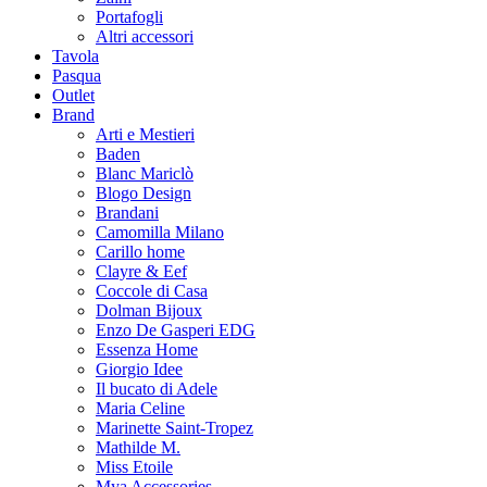
Portafogli
Altri accessori
Tavola
Pasqua
Outlet
Brand
Arti e Mestieri
Baden
Blanc Mariclò
Blogo Design
Brandani
Camomilla Milano
Carillo home
Clayre & Eef
Coccole di Casa
Dolman Bijoux
Enzo De Gasperi EDG
Essenza Home
Giorgio Idee
Il bucato di Adele
Maria Celine
Marinette Saint-Tropez
Mathilde M.
Miss Etoile
Mya Accessories