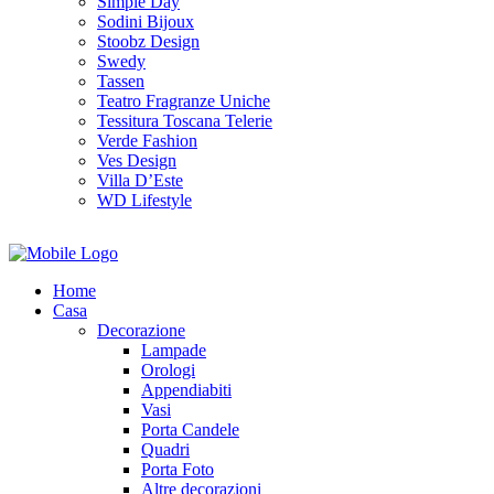
Simple Day
Sodini Bijoux
Stoobz Design
Swedy
Tassen
Teatro Fragranze Uniche
Tessitura Toscana Telerie
Verde Fashion
Ves Design
Villa D’Este
WD Lifestyle
Home
Casa
Decorazione
Lampade
Orologi
Appendiabiti
Vasi
Porta Candele
Quadri
Porta Foto
Altre decorazioni