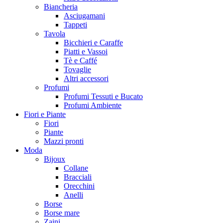
Biancheria
Asciugamani
Tappeti
Tavola
Bicchieri e Caraffe
Piatti e Vassoi
Tè e Caffé
Tovaglie
Altri accessori
Profumi
Profumi Tessuti e Bucato
Profumi Ambiente
Fiori e Piante
Fiori
Piante
Mazzi pronti
Moda
Bijoux
Collane
Bracciali
Orecchini
Anelli
Borse
Borse mare
Zaini