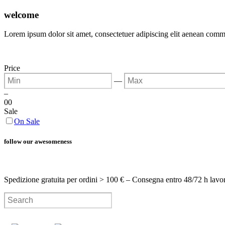
welcome
Lorem ipsum dolor sit amet, consectetuer adipiscing elit aenean com
Price
—
–
0
0
Sale
On Sale
follow our awesomeness
Spedizione gratuita per ordini > 100 € – Consegna entro 48/72 h lavo