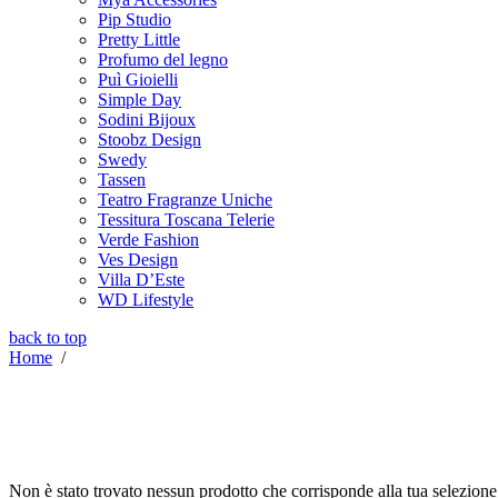
Pip Studio
Pretty Little
Profumo del legno
Puì Gioielli
Simple Day
Sodini Bijoux
Stoobz Design
Swedy
Tassen
Teatro Fragranze Uniche
Tessitura Toscana Telerie
Verde Fashion
Ves Design
Villa D’Este
WD Lifestyle
back to top
Home
/
Non è stato trovato nessun prodotto che corrisponde alla tua selezione