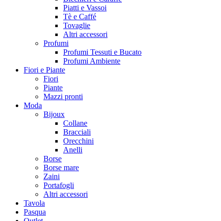
Piatti e Vassoi
Tè e Caffé
Tovaglie
Altri accessori
Profumi
Profumi Tessuti e Bucato
Profumi Ambiente
Fiori e Piante
Fiori
Piante
Mazzi pronti
Moda
Bijoux
Collane
Bracciali
Orecchini
Anelli
Borse
Borse mare
Zaini
Portafogli
Altri accessori
Tavola
Pasqua
Outlet