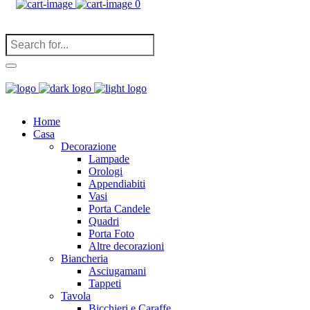
0
(
0
)
Home
Casa
Decorazione
Lampade
Orologi
Appendiabiti
Vasi
Porta Candele
Quadri
Porta Foto
Altre decorazioni
Biancheria
Asciugamani
Tappeti
Tavola
Bicchieri e Caraffe