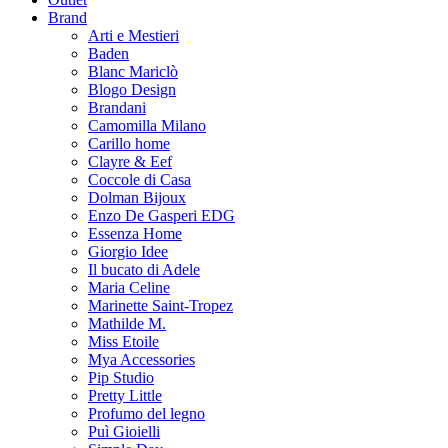
Brand
Arti e Mestieri
Baden
Blanc Mariclò
Blogo Design
Brandani
Camomilla Milano
Carillo home
Clayre & Eef
Coccole di Casa
Dolman Bijoux
Enzo De Gasperi EDG
Essenza Home
Giorgio Idee
Il bucato di Adele
Maria Celine
Marinette Saint-Tropez
Mathilde M.
Miss Etoile
Mya Accessories
Pip Studio
Pretty Little
Profumo del legno
Puì Gioielli