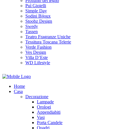
Profumo del legno
Puì Gioielli
Simple Day
Sodini Bijoux
Stoobz Design
Swedy
Tassen
Teatro Fragranze Uniche
Tessitura Toscana Telerie
Verde Fashion
Ves Design
Villa D’Este
WD Lifestyle
Home
Casa
Decorazione
Lampade
Orologi
Appendiabiti
Vasi
Porta Candele
Quadri