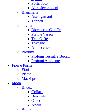
Porta Foto
Altre decorazioni
Biancheria
Asciugamani
Tappeti
Tavola
Bicchieri e Caraffe
Piatti e Vassoi
Tè e Caffé
Tovaglie
Altri accessori
Profumi
Profumi Tessuti e Bucato
Profumi Ambiente
Fiori e Piante
Fiori
Piante
Mazzi pronti
Moda
Bijoux
Collane
Bracciali
Orecchini
Anelli
Borse