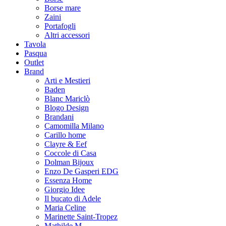
Borse mare
Zaini
Portafogli
Altri accessori
Tavola
Pasqua
Outlet
Brand
Arti e Mestieri
Baden
Blanc Mariclò
Blogo Design
Brandani
Camomilla Milano
Carillo home
Clayre & Eef
Coccole di Casa
Dolman Bijoux
Enzo De Gasperi EDG
Essenza Home
Giorgio Idee
Il bucato di Adele
Maria Celine
Marinette Saint-Tropez
Mathilde M.