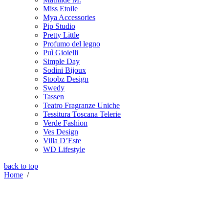
Miss Etoile
Mya Accessories
Pip Studio
Pretty Little
Profumo del legno
Puì Gioielli
Simple Day
Sodini Bijoux
Stoobz Design
Swedy
Tassen
Teatro Fragranze Uniche
Tessitura Toscana Telerie
Verde Fashion
Ves Design
Villa D’Este
WD Lifestyle
back to top
Home
/