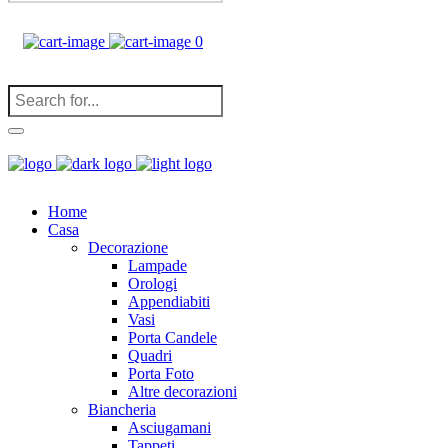
0
(
0
)
Home
Casa
Decorazione
Lampade
Orologi
Appendiabiti
Vasi
Porta Candele
Quadri
Porta Foto
Altre decorazioni
Biancheria
Asciugamani
Tappeti