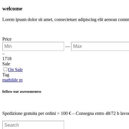
welcome
Lorem ipsum dolor sit amet, consectetuer adipiscing elit aenean com
Price
—
–
17
18
Sale
On Sale
Tag
mathilde m
follow our awesomeness
Spedizione gratuita per ordini > 100 € – Consegna entro 48/72 h lavo