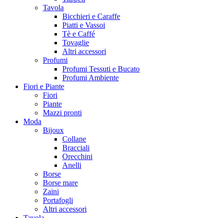
Tavola
Bicchieri e Caraffe
Piatti e Vassoi
Tè e Caffé
Tovaglie
Altri accessori
Profumi
Profumi Tessuti e Bucato
Profumi Ambiente
Fiori e Piante
Fiori
Piante
Mazzi pronti
Moda
Bijoux
Collane
Bracciali
Orecchini
Anelli
Borse
Borse mare
Zaini
Portafogli
Altri accessori
Tavola