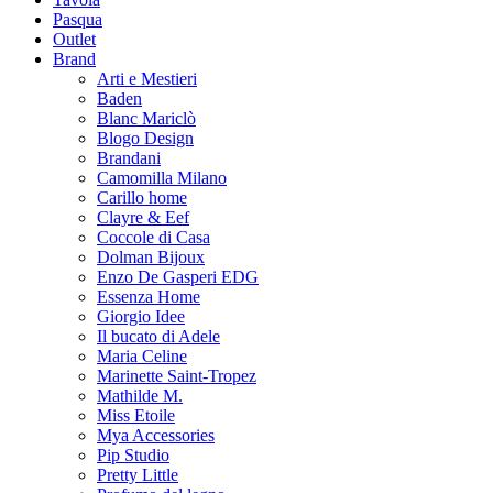
Pasqua
Outlet
Brand
Arti e Mestieri
Baden
Blanc Mariclò
Blogo Design
Brandani
Camomilla Milano
Carillo home
Clayre & Eef
Coccole di Casa
Dolman Bijoux
Enzo De Gasperi EDG
Essenza Home
Giorgio Idee
Il bucato di Adele
Maria Celine
Marinette Saint-Tropez
Mathilde M.
Miss Etoile
Mya Accessories
Pip Studio
Pretty Little