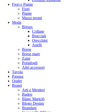
Fiori e Piante
Fiori
Piante
Mazzi pronti
Moda
Bijoux
Collane
Bracciali
Orecchini
Anelli
Borse
Borse mare
Zaini
Portafogli
Altri accessori
Tavola
Pasqua
Outlet
Brand
Arti e Mestieri
Baden
Blanc Mariclò
Blogo Design
Brandani