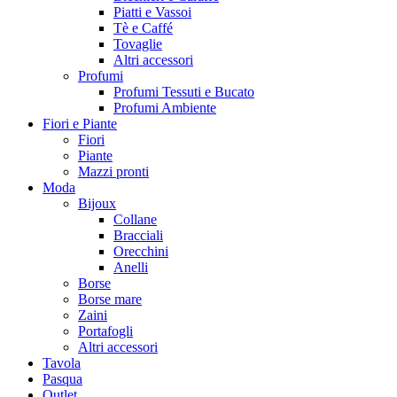
Piatti e Vassoi
Tè e Caffé
Tovaglie
Altri accessori
Profumi
Profumi Tessuti e Bucato
Profumi Ambiente
Fiori e Piante
Fiori
Piante
Mazzi pronti
Moda
Bijoux
Collane
Bracciali
Orecchini
Anelli
Borse
Borse mare
Zaini
Portafogli
Altri accessori
Tavola
Pasqua
Outlet