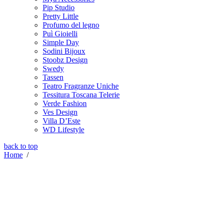
Pip Studio
Pretty Little
Profumo del legno
Puì Gioielli
Simple Day
Sodini Bijoux
Stoobz Design
Swedy
Tassen
Teatro Fragranze Uniche
Tessitura Toscana Telerie
Verde Fashion
Ves Design
Villa D’Este
WD Lifestyle
back to top
Home
/