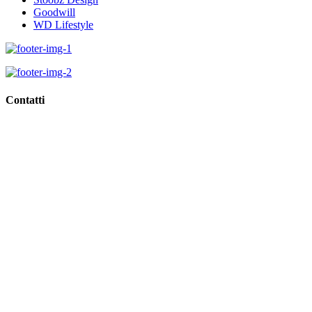
Goodwill
WD Lifestyle
Contatti
Viale Regina Margherita, 10,
62018 Porto Potenza Picena (Mc)
Tel
0733.688835
Email
info@giorgioidee.it
GDPR >>
Privacy & Cookie Policy >>
Rivedi consenso cookies
Spedizioni e Resi >>