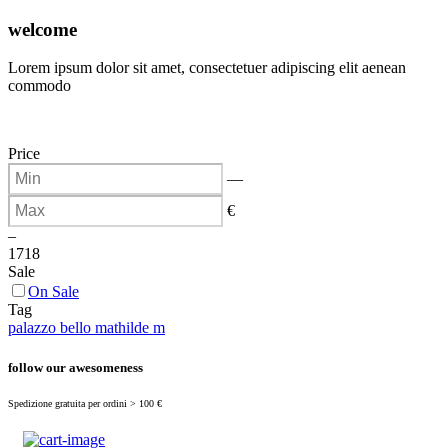
(
0
)
welcome
Lorem ipsum dolor sit amet, consectetuer adipiscing elit aenean
commodo
Price
—
€
–
17
18
Sale
On Sale
Tag
palazzo bello mathilde m
follow our awesomeness
Spedizione gratuita per ordini > 100 €