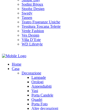
Sodini Bijoux
Stoobz Design
Swedy
Tassen
Teatro Fragranze Uniche
Tessitura Toscana Telerie
Verde Fashion
Ves Design
Villa D’Este
WD Lifestyle
Home
Casa
Decorazione
Lampade
Orologi
Appendiabiti
Vasi
Porta Candele
Quadri
Porta Foto
Altre decorazioni