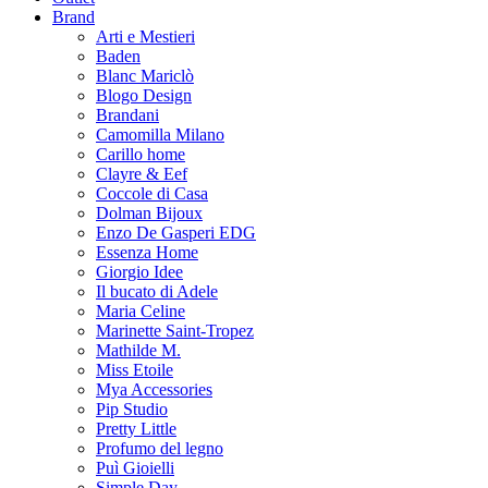
Brand
Arti e Mestieri
Baden
Blanc Mariclò
Blogo Design
Brandani
Camomilla Milano
Carillo home
Clayre & Eef
Coccole di Casa
Dolman Bijoux
Enzo De Gasperi EDG
Essenza Home
Giorgio Idee
Il bucato di Adele
Maria Celine
Marinette Saint-Tropez
Mathilde M.
Miss Etoile
Mya Accessories
Pip Studio
Pretty Little
Profumo del legno
Puì Gioielli
Simple Day