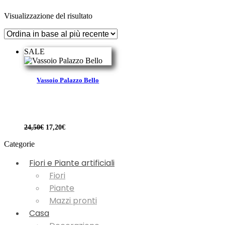
Visualizzazione del risultato
SALE
Vassoio Palazzo Bello
Il
Il
24,50
€
17,20
€
prezzo
prezzo
originale
attuale
Categorie
era:
è:
24,50€.
17,20€.
Fiori e Piante artificiali
Fiori
Piante
Mazzi pronti
Casa