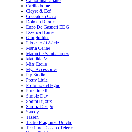
Camomilla Milano
Carillo home
Clayre & Eef
Coccole di Casa
Dolman Bijoux
Enzo De Gasperi EDG
Essenza Home
Giorgio Idee
Il bucato di Adele
Maria Celine
Marinette Saint-Tropez
Mathilde M.
Miss Etoile
Mya Accessories
Pip Studio
Pretty Little
Profumo del legno
Puì Gioielli
Simple Day
Sodini Bijoux
Stoobz Design
Swedy
Tassen
Teatro Fragranze Uniche
Tessitura Toscana Telerie