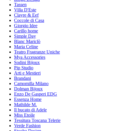
Tassen
Villa D'Este
Clayre & Eef
Coccole di Casa
Giorgio Idee
Carillo home
Simple Day
Blanc Mariclò
Maria Celine
Teatro Fragranze Uniche
Mya Accessories
Sodini Bijoux
Pip Studio
Arti e Mestieri
Brandani
Camomilla Milano
Dolman Bijoux
Enzo De Gasperi EDG
Essenza Home
Mathilde M.
Il bucato di Adele
Miss Etoile
Tessitura Toscana Telerie
Verde Fashion
Stoobz Design