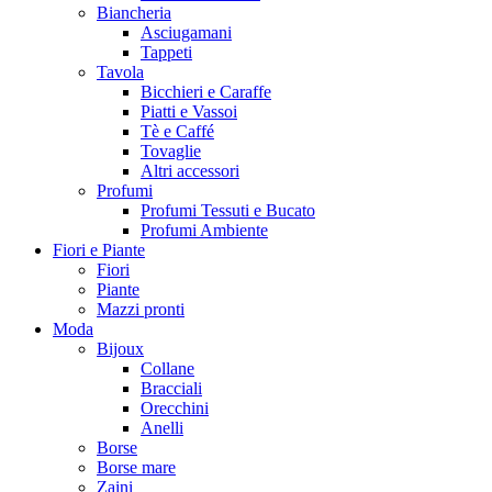
Biancheria
Asciugamani
Tappeti
Tavola
Bicchieri e Caraffe
Piatti e Vassoi
Tè e Caffé
Tovaglie
Altri accessori
Profumi
Profumi Tessuti e Bucato
Profumi Ambiente
Fiori e Piante
Fiori
Piante
Mazzi pronti
Moda
Bijoux
Collane
Bracciali
Orecchini
Anelli
Borse
Borse mare
Zaini