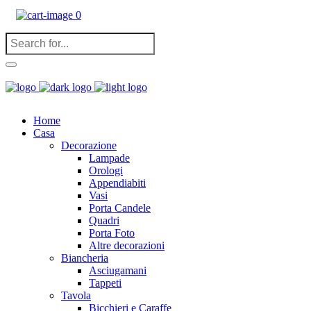
0
Home
Casa
Decorazione
Lampade
Orologi
Appendiabiti
Vasi
Porta Candele
Quadri
Porta Foto
Altre decorazioni
Biancheria
Asciugamani
Tappeti
Tavola
Bicchieri e Caraffe