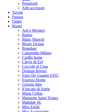
Portafogli
Altri accessori
Tavola
Pasqua
Outlet
Brand
Arti e Mestieri
Baden
Blanc Mariclò
Blogo Design
Brandani
Camomilla Milano
Carillo home
Clayre & Eef
Coccole di Casa
Dolman Bijoux
Enzo De Gasperi EDG
Essenza Home
Giorgio Idee
Il bucato di Adele
Maria Celine
Marinette Saint-Tropez
Mathilde M.
Miss Etoile
Mya Accessories