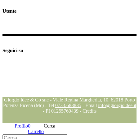
Utente
Il mio profilo
Checkout
Supporto e assistenza
Seguici su
Seguici su
Seguici su
Seguici su
Blog
Giorgio Idee & Co snc - Viale Regina Margherita, 10, 62018 Porto
Potenza Picena (Mc) - Tel
0733.688835
- Email
info@giorgioidee.it
- PI 01255760439 -
Credits
Profilo
0
Cerca
Carrello