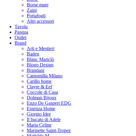
Borse mare
Zaini
Portafogli
Altri accessori
Tavola
Pasqua
Outlet
Brand
Arti e Mestieri
Baden
Blanc Mariclò
Blogo Design
Brandani
Camomilla Milano
Carillo home
Clayre & Eef
Coccole di Casa
Dolman Bijoux
Enzo De Gasperi EDG
Essenza Home
Giorgio Idee
Il bucato di Adele
Maria Celine
Marinette Saint-Tropez
Mathilde M.