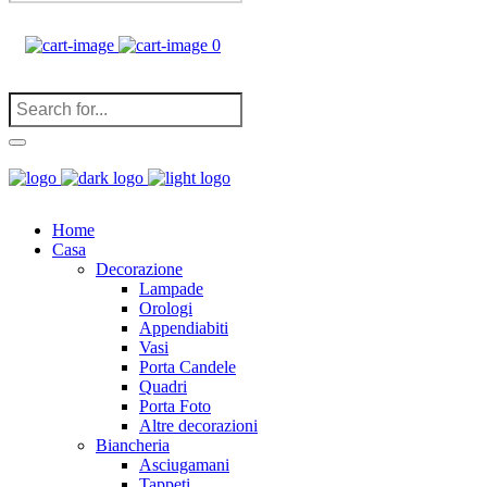
0
(
0
)
Home
Casa
Decorazione
Lampade
Orologi
Appendiabiti
Vasi
Porta Candele
Quadri
Porta Foto
Altre decorazioni
Biancheria
Asciugamani
Tappeti