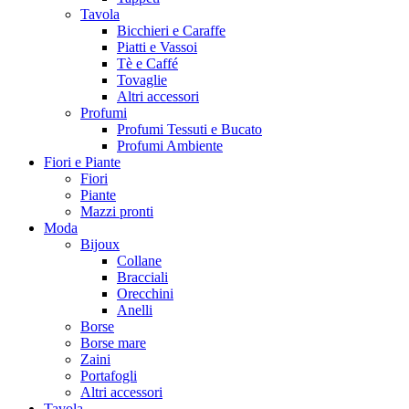
Tavola
Bicchieri e Caraffe
Piatti e Vassoi
Tè e Caffé
Tovaglie
Altri accessori
Profumi
Profumi Tessuti e Bucato
Profumi Ambiente
Fiori e Piante
Fiori
Piante
Mazzi pronti
Moda
Bijoux
Collane
Bracciali
Orecchini
Anelli
Borse
Borse mare
Zaini
Portafogli
Altri accessori
Tavola