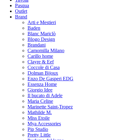
Pasqua
Outlet
Brand
Arti e Mestieri
Baden
Blanc Mariclò
Blogo Design
Brandani
Camomilla Milano
Carillo home
Clayre & Eef
Coccole di Casa
Dolman Bijoux
Enzo De Gasperi EDG
Essenza Home
Giorgio Idee
Il bucato di Adele
Maria Celine
Marinette Saint-Tropez
Mathilde M.
Miss Etoile
Mya Accessories
Pip Studio
Pretty Little