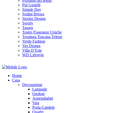
Profumo del legno
Puì Gioielli
Simple Day
Sodini Bijoux
Stoobz Design
Swedy
Tassen
Teatro Fragranze Uniche
Tessitura Toscana Telerie
Verde Fashion
Ves Design
Villa D’Este
WD Lifestyle
Home
Casa
Decorazione
Lampade
Orologi
Appendiabiti
Vasi
Porta Candele
Quadri