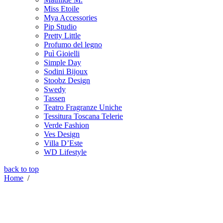
Miss Etoile
Mya Accessories
Pip Studio
Pretty Little
Profumo del legno
Puì Gioielli
Simple Day
Sodini Bijoux
Stoobz Design
Swedy
Tassen
Teatro Fragranze Uniche
Tessitura Toscana Telerie
Verde Fashion
Ves Design
Villa D’Este
WD Lifestyle
back to top
Home
/