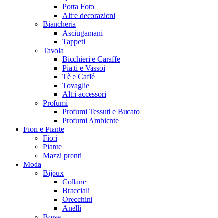
Porta Foto
Altre decorazioni
Biancheria
Asciugamani
Tappeti
Tavola
Bicchieri e Caraffe
Piatti e Vassoi
Tè e Caffé
Tovaglie
Altri accessori
Profumi
Profumi Tessuti e Bucato
Profumi Ambiente
Fiori e Piante
Fiori
Piante
Mazzi pronti
Moda
Bijoux
Collane
Bracciali
Orecchini
Anelli
Borse